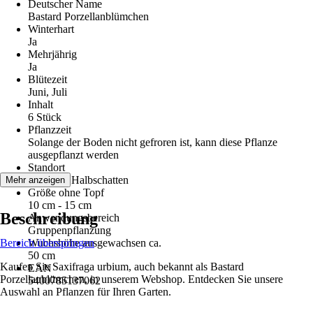
Deutscher Name
Bastard Porzellanblümchen
Winterhart
Ja
Mehrjährig
Ja
Blütezeit
Juni, Juli
Inhalt
6 Stück
Pflanzzeit
Solange der Boden nicht gefroren ist, kann diese Pflanze
ausgepflanzt werden
Standort
Schatten, Halbschatten
Mehr anzeigen
Größe ohne Topf
10 cm - 15 cm
Beschreibung
Anwendungsbereich
Gruppenpflanzung
Bereich überspringen
Wuchshöhe ausgewachsen ca.
50 cm
Kaufen Sie Saxifraga urbium, auch bekannt als Bastard
EAN
Porzellanblümchen, in unserem Webshop. Entdecken Sie unsere
5400785137062
Auswahl an Pflanzen für Ihren Garten.