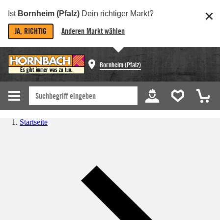
Ist
Bornheim (Pfalz)
Dein richtiger Markt?
JA, RICHTIG
Anderen Markt wählen
Bornheim (Pfalz)
Startseite