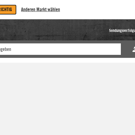
RICHTIG
Anderen Markt wählen
Sendungsverfolg