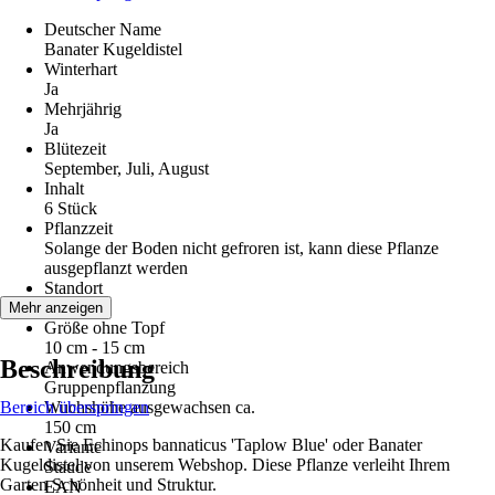
Deutscher Name
Banater Kugeldistel
Winterhart
Ja
Mehrjährig
Ja
Blütezeit
September, Juli, August
Inhalt
6 Stück
Pflanzzeit
Solange der Boden nicht gefroren ist, kann diese Pflanze
ausgepflanzt werden
Standort
Sonne
Mehr anzeigen
Größe ohne Topf
10 cm - 15 cm
Beschreibung
Anwendungsbereich
Gruppenpflanzung
Bereich überspringen
Wuchshöhe ausgewachsen ca.
150 cm
Kaufen Sie Echinops bannaticus 'Taplow Blue' oder Banater
Variante
Kugeldistel von unserem Webshop. Diese Pflanze verleiht Ihrem
Staude
Garten Schönheit und Struktur.
EAN