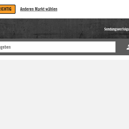
RICHTIG
Anderen Markt wählen
Sendungsverfolg