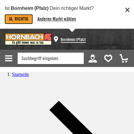
Ist
Bornheim (Pfalz)
Dein richtiger Markt?
JA, RICHTIG
Anderen Markt wählen
Bornheim (Pfalz)
Startseite