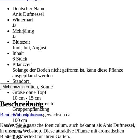
Deutscher Name
Anis Duftnessel
Winterhart
Ja
Mehrjährig
Ja
Blütezeit
Juni, Juli, August
Inhalt
6 Stück
Pflanzzeit
Solange der Boden nicht gefroren ist, kann diese Pflanze
ausgepflanzt werden
Standort
Halbschatten, Sonne
Mehr anzeigen
Größe ohne Topf
10 cm - 15 cm
Beschreibung
Anwendungsbereich
Gruppenpflanzung
Bereich überspringen
Wuchshöhe ausgewachsen ca.
100 cm
Kaufen Sie Agastache foeniculum, auch bekannt als Anis Duftnessel,
Variante
in unserem Webshop. Diese attraktive Pflanze mit aromatischen
Staude
Blättern ist perfekt für Ihren Garten.
EAN