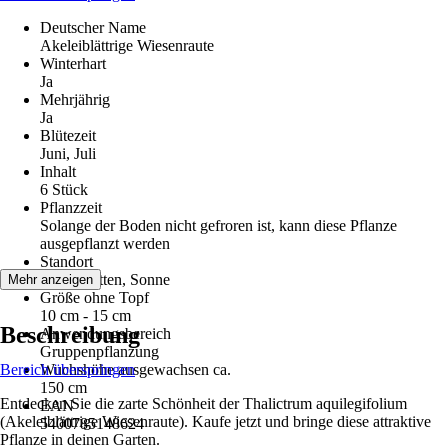
Deutscher Name
Akeleiblättrige Wiesenraute
Winterhart
Ja
Mehrjährig
Ja
Blütezeit
Juni, Juli
Inhalt
6 Stück
Pflanzzeit
Solange der Boden nicht gefroren ist, kann diese Pflanze
ausgepflanzt werden
Standort
Halbschatten, Sonne
Mehr anzeigen
Größe ohne Topf
10 cm - 15 cm
Beschreibung
Anwendungsbereich
Gruppenpflanzung
Bereich überspringen
Wuchshöhe ausgewachsen ca.
150 cm
Entdecken Sie die zarte Schönheit der Thalictrum aquilegifolium
EAN
(Akeleiblättrige Wiesenraute). Kaufe jetzt und bringe diese attraktive
5400785148624
Pflanze in deinen Garten.