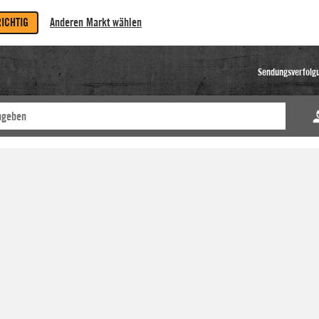
RICHTIG
Anderen Markt wählen
Sendungsverfolg