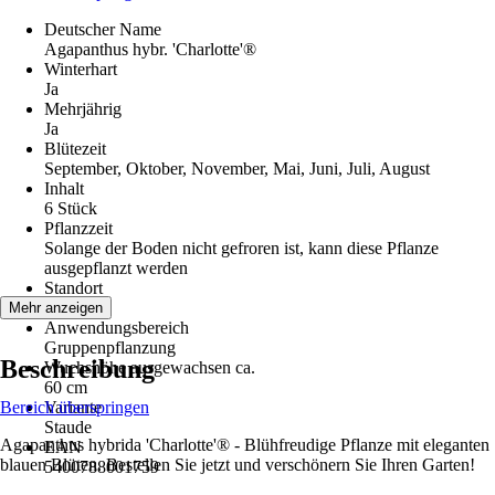
Deutscher Name
Agapanthus hybr. 'Charlotte'®
Winterhart
Ja
Mehrjährig
Ja
Blütezeit
September, Oktober, November, Mai, Juni, Juli, August
Inhalt
6 Stück
Pflanzzeit
Solange der Boden nicht gefroren ist, kann diese Pflanze
ausgepflanzt werden
Standort
Sonne
Mehr anzeigen
Anwendungsbereich
Gruppenpflanzung
Beschreibung
Wuchshöhe ausgewachsen ca.
60 cm
Bereich überspringen
Variante
Staude
Agapanthus hybrida 'Charlotte'® - Blühfreudige Pflanze mit eleganten
EAN
blauen Blüten. Bestellen Sie jetzt und verschönern Sie Ihren Garten!
5400788001759