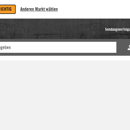
RICHTIG
Anderen Markt wählen
Sendungsverfolg