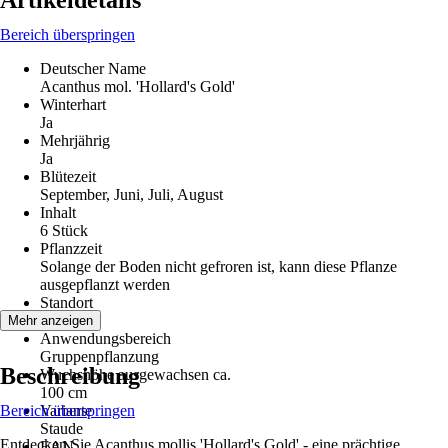
Artikeldetails
Bereich überspringen
Deutscher Name
Acanthus mol. 'Hollard's Gold'
Winterhart
Ja
Mehrjährig
Ja
Blütezeit
September, Juni, Juli, August
Inhalt
6 Stück
Pflanzzeit
Solange der Boden nicht gefroren ist, kann diese Pflanze
ausgepflanzt werden
Standort
Sonne
Mehr anzeigen
Anwendungsbereich
Gruppenpflanzung
Beschreibung
Wuchshöhe ausgewachsen ca.
100 cm
Bereich überspringen
Variante
Staude
Entdecken Sie Acanthus mollis 'Hollard's Gold' - eine prächtige
EAN