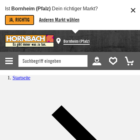
Ist
Bornheim (Pfalz)
Dein richtiger Markt?
JA, RICHTIG
Anderen Markt wählen
Bornheim (Pfalz)
Startseite