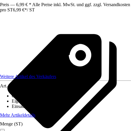
Preis — 6,99 € * Alle Preise inkl. MwSt. und ggf. zzgl. Versandkosten
pro ST
6,99 €
*
/
ST
Weitere Artikel des Verkäufers
Art.-Nr.
12737732
Geeignet für Untergrund
:
Karton
Eigenschaften
:
Reißfest
Einsatzbereich
:
Innen
Mehr Artikeldetails
Menge (ST)