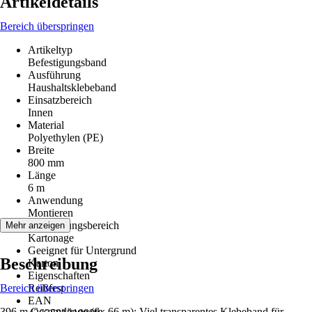
Artikeldetails
Bereich überspringen
Artikeltyp
Befestigungsband
Ausführung
Haushaltsklebeband
Einsatzbereich
Innen
Material
Polyethylen (PE)
Breite
800 mm
Länge
6 m
Anwendung
Montieren
Anwendungsbereich
Mehr anzeigen
Kartonage
Geeignet für Untergrund
Beschreibung
Karton
Eigenschaften
Bereich überspringen
Reißfest
EAN
396 m Gesamtlänge (6x 66 m): Viel transparentes Klebeband für