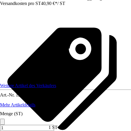
Versandkosten pro ST
40,90 €
*
/
ST
Weitere Artikel des Verkäufers
Art.-Nr.
12349589
Mehr Artikeldetails
Menge (ST)
1 ST