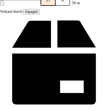
ST
m
50 m
Verkauf durch:
Aquagart