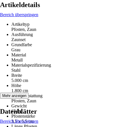
Artikeldetails
Bereich überspringen
Artikeltyp
Pfosten, Zaun
Ausführung
Zaunset
Grundfarbe
Grau
Material
Metall
Materialspezifizierung
Stahl
Breite
5.000 cm
Höhe
1.800 cm
Serienausstattung
Mehr anzeigen
Pfosten, Zaun
Gewicht
Datenblätter
65 kg
Pfostenstärke
Bereich überspringen
3,5 x 5,5 cm
Länge Pfosten