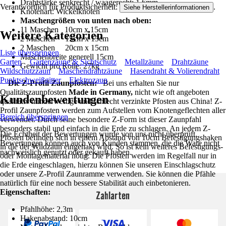
Drahtstärke senkrecht / waagerecht: 1,6mm
Verantwortlich für Produktsicherheit:
.
Siehe Herstellerinformationen
Knotenart: Wickelknoten
Maschengrößen von unten nach oben:
11 Maschen 10cm x 15cm
Weitere Kategorien
2 Maschen 15cm x 15cm
2 Maschen 20cm x 15cm
Liste überspringen
Maschenbreite generell 15cm
Garten
Gartenzäune & Sichtschutz
Metallzäune
Drahtzäune
Gewicht pro Rolle: 27kg
Wildschutzzaun
Maschendrahtzäune
Hasendraht & Volierendraht
Punktschweißgitter
Elektrozaun
Die Z-Profil Zaunpfosten:
Bei uns erhalten Sie nur
Qualitätszaunpfosten
Made in Germany,
nicht wie oft angeboten
Kundenbewertungen
qualitativ minderwertige und schlecht verzinkte Pfosten aus China! Z-
Profil Zaunpfosten werden zum Aufstellen vom Knotengeflechten aller
Bereich überspringen
verwendet. Durch seine besondere Z-Form ist dieser Zaunpfahl
besonders stabil und einfach in die Erde zu schlagen. An jedem Z-
Die Echtheit der Bewertungen wurde von uns nicht überprüft.
Pfosten befinden sich in einem Abstand von 10cm Befestigungshaken
Bewertungen können auch von Kunden stammen, die die Ware nicht
in die der Wildzaun eingehakt wird. So ist kein weiteres Befestigungs-
nachweislich genutzt oder gekauft haben.
oder Montagematerial nötig. Die Pfosten werden im Regelfall nur in
die Erde eingeschlagen, hierzu können Sie unseren Einschlagschutz
oder unsere Z-Profil Zaunramme verwenden. Sie können die Pfähle
natürlich für eine noch bessere Stabilität auch einbetonieren.
Eigenschaften:
Zahlarten
Pfahlhöhe: 2,3m
Hakenabstand: 10cm