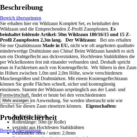
Beschreibung
Bereich überspringen
Sie erhalten hier ein Wildzaun Komplett Set, es beinhaltet den
Wildzaun und die Entsprechenden Z-Profil Zaunpfosten.
Es
beinhaltet foldende Artikel: 50m Wildzaun 180/16/15 und 15 Z-
Profil Zaunpfosten 2,3m lang.
Der Wildzaun:
Bei uns erhalten
Sie nur Qualitätszaun
Made in EU,
nicht wie oft angeboten qualitativ
minderwertige Drahtzäune aus China! Beim Wildzaun handelt es sich
um ein Drahtgeflecht aus dickverzinkten, Hochfesten Stahldrähten die
per Wickelknoten fest mit einander verbunden sind. Deshalb spricht
man in Fachkreisen auch von Knotengeflecht. Wir führen in den Zaun
in Höhen zwischen 1,0m und 2,0m Höhe, sowie verschiedenen
Maschengrößen und Drahtstärken. Mit einem Knotengeflechtzaun
können Sie große Flächen schnell, sicher und kostengünstig
einzäunen. Stammt der Wildzaun ursprünglich aus der Land- und
Forstwirtschaft, findet er heute bei den verschiedensten
Zaunbauprojekten Anwendung. Sie werden überrascht sein wie
Mehr anzeigen
flexibel Sie diesen Zaun einsetzen können.
Eigenschaften:
Produktsicherheit
Zaunhöhe: 180cm
Rollenlänge: 50m (je Rolle)
verzinkt aus Hochfesten Stahldrähten
Bereich überspringen
Drahtstärke oben / unten: 2,0mm