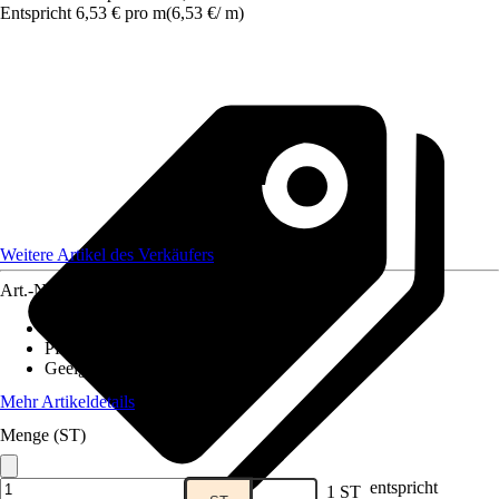
Entspricht 6,53 € pro m
(
6,53 €
/
m
)
Weitere Artikel des Verkäufers
Art.-Nr.
12078954
Ausführung
:
Zaunset
Pfostenstärke
:
3,5 x 5,5 cm
Geeignet für
:
Einbetonieren
Mehr Artikeldetails
Menge (ST)
entspricht
1 ST