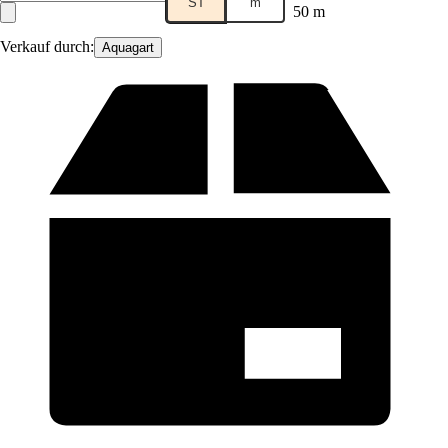
ST
m
50 m
Verkauf durch:
Aquagart