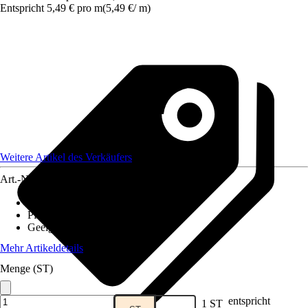
Entspricht 5,49 € pro m
(
5,49 €
/
m
)
Weitere Artikel des Verkäufers
Art.-Nr.
12078859
Ausführung
:
Zaunset
Pfostenstärke
:
3,5 x 5,5 cm
Geeignet für
:
Einbetonieren
Mehr Artikeldetails
Menge (ST)
entspricht
1 ST