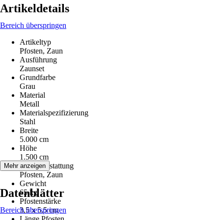
Artikeldetails
Bereich überspringen
Artikeltyp
Pfosten, Zaun
Ausführung
Zaunset
Grundfarbe
Grau
Material
Metall
Materialspezifizierung
Stahl
Breite
5.000 cm
Höhe
1.500 cm
Serienausstattung
Mehr anzeigen
Pfosten, Zaun
Gewicht
Datenblätter
65 kg
Pfostenstärke
Bereich überspringen
3,5 x 5,5 cm
Länge Pfosten