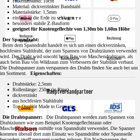
Hakenabstand: 10cm
Material: dickverzinkter Bandstahl
Materialstärke: 1,5mm
einfach in die Erde zu schlagen
besonders stabile Z-Bauform
geeignet für Knotengeflechte von 1,30m bis 1,60m Höhe
Der Spanndraht:
Beim dem Spanndraht handelt es sich um einen dickverzinken,
hochfesten Stahldraht, der zum Spannen von Drahtzäunen verwendet
wird. Der Draht wird sowohl beim Bau von Maschendrahtzaun, als
auch beim Bau von Wildzaun zum Verbessern der Stabilität verbaut.
Die Drahtspanner zum verspannen des Drahts finden Sie auch bei uns
im Sortiment.
Eigenschaften:
Drahtstärke: 2,5mm
Rollenlänge: 250m (je Ring)
Hauptversandpartner
dickverzinkt
aus hochfesten Stahldraht
Top Qualität Made in Germany
Die Drahtspanner:
Die Drahtspanner werden zum Spannen von
Drahtzäunen wie zum Beispiel Knotengeflechtzaun oder
Maschendrahtzaun mithilfe von Spanndraht verwendet. Die Spanner
kommen überall dort zum Einsatz wo Spanndrähte oder Spannseile
besonders straff gespannt werden müssen. Ein Nachspannen der