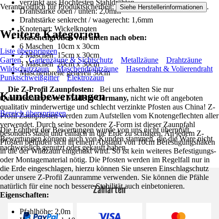
verzinkt aus Hochfesten Stahldrähten
Verantwortlich für Produktsicherheit:
.
Siehe Herstellerinformationen
Drahtstärke oben / unten: 2,0mm
Drahtstärke senkrecht / waagerecht: 1,6mm
Knotenart: Wickelknoten
Weitere Kategorien
Maschengrößen von unten nach oben:
6 Maschen 10cm x 30cm
Liste überspringen
2 Maschen 15cm x 30cm
Garten
Gartenzäune & Sichtschutz
Metallzäune
Drahtzäune
3 Maschen 20cm x 30cm
Wildschutzzaun
Maschendrahtzäune
Hasendraht & Volierendraht
Maschenbreite generell 30cm
Punktschweißgitter
Elektrozaun
Die Z-Profil Zaunpfosten:
Bei uns erhalten Sie nur
Kundenbewertungen
Qualitätszaunpfosten
Made in Germany,
nicht wie oft angeboten
qualitativ minderwertige und schlecht verzinkte Pfosten aus China! Z-
Bereich überspringen
Profil Zaunpfosten werden zum Aufstellen vom Knotengeflechten aller
verwendet. Durch seine besondere Z-Form ist dieser Zaunpfahl
Die Echtheit der Bewertungen wurde von uns nicht überprüft.
besonders stabil und einfach in die Erde zu schlagen. An jedem Z-
Bewertungen können auch von Kunden stammen, die die Ware nicht
Pfosten befinden sich in einem Abstand von 10cm Befestigungshaken
nachweislich genutzt oder gekauft haben.
in die der Wildzaun eingehakt wird. So ist kein weiteres Befestigungs-
oder Montagematerial nötig. Die Pfosten werden im Regelfall nur in
die Erde eingeschlagen, hierzu können Sie unseren Einschlagschutz
oder unsere Z-Profil Zaunramme verwenden. Sie können die Pfähle
natürlich für eine noch bessere Stabilität auch einbetonieren.
Zahlarten
Eigenschaften:
Pfahlhöhe: 2,0m