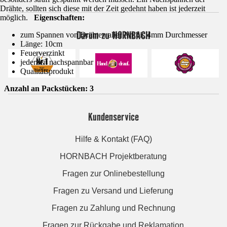
Drähte, sollten sich diese mit der Zeit gedehnt haben ist jederzeit
möglich.
Eigenschaften:
Darum zu HORNBACH
zum Spannen von Drähten aller Art bis 4mm Durchmesser
Länge: 10cm
Feuerverzinkt
jederzeit nachspannbar
Qualitätsprodukt
Anzahl an Packstücken: 3
Kundenservice
Hilfe & Kontakt (FAQ)
HORNBACH Projektberatung
Fragen zur Onlinebestellung
Fragen zu Versand und Lieferung
Fragen zu Zahlung und Rechnung
Fragen zur Rückgabe und Reklamation