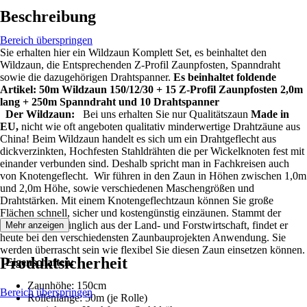
Beschreibung
Bereich überspringen
Sie erhalten hier ein Wildzaun Komplett Set, es beinhaltet den
Wildzaun, die Entsprechenden Z-Profil Zaunpfosten, Spanndraht
sowie die dazugehörigen Drahtspanner.
Es beinhaltet foldende
Artikel: 50m Wildzaun 150/12/30 + 15 Z-Profil Zaunpfosten 2,0m
lang + 250m Spanndraht und 10 Drahtspanner
Der Wildzaun:
Bei uns erhalten Sie nur Qualitätszaun
Made in
EU,
nicht wie oft angeboten qualitativ minderwertige Drahtzäune aus
China! Beim Wildzaun handelt es sich um ein Drahtgeflecht aus
dickverzinkten, Hochfesten Stahldrähten die per Wickelknoten fest mit
einander verbunden sind. Deshalb spricht man in Fachkreisen auch
von Knotengeflecht. Wir führen in den Zaun in Höhen zwischen 1,0m
und 2,0m Höhe, sowie verschiedenen Maschengrößen und
Drahtstärken. Mit einem Knotengeflechtzaun können Sie große
Flächen schnell, sicher und kostengünstig einzäunen. Stammt der
Wildzaun ursprünglich aus der Land- und Forstwirtschaft, findet er
Mehr anzeigen
heute bei den verschiedensten Zaunbauprojekten Anwendung. Sie
werden überrascht sein wie flexibel Sie diesen Zaun einsetzen können.
Produktsicherheit
Eigenschaften:
Zaunhöhe: 150cm
Bereich überspringen
Rollenlänge: 50m (je Rolle)