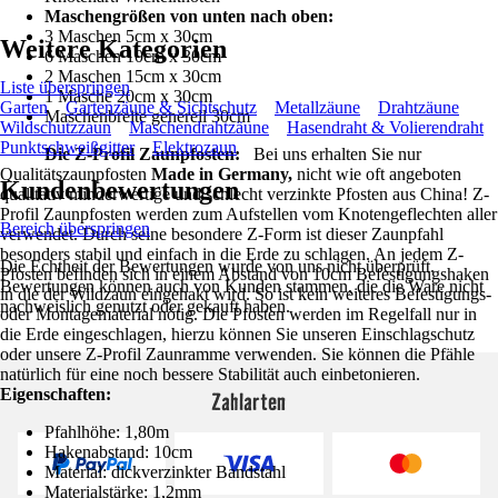
Maschengrößen von unten nach oben:
3 Maschen 5cm x 30cm
Weitere Kategorien
6 Maschen 10cm x 30cm
2 Maschen 15cm x 30cm
Liste überspringen
1 Masche 20cm x 30cm
Garten
Gartenzäune & Sichtschutz
Metallzäune
Drahtzäune
Maschenbreite generell 30cm
Wildschutzzaun
Maschendrahtzäune
Hasendraht & Volierendraht
Punktschweißgitter
Elektrozaun
Die Z-Profil Zaunpfosten:
Bei uns erhalten Sie nur
Qualitätszaunpfosten
Made in Germany,
nicht wie oft angeboten
Kundenbewertungen
qualitativ minderwertige und schlecht verzinkte Pfosten aus China! Z-
Profil Zaunpfosten werden zum Aufstellen vom Knotengeflechten aller
Bereich überspringen
verwendet. Durch seine besondere Z-Form ist dieser Zaunpfahl
besonders stabil und einfach in die Erde zu schlagen. An jedem Z-
Die Echtheit der Bewertungen wurde von uns nicht überprüft.
Pfosten befinden sich in einem Abstand von 10cm Befestigungshaken
Bewertungen können auch von Kunden stammen, die die Ware nicht
in die der Wildzaun eingehakt wird. So ist kein weiteres Befestigungs-
nachweislich genutzt oder gekauft haben.
oder Montagematerial nötig. Die Pfosten werden im Regelfall nur in
die Erde eingeschlagen, hierzu können Sie unseren Einschlagschutz
oder unsere Z-Profil Zaunramme verwenden. Sie können die Pfähle
natürlich für eine noch bessere Stabilität auch einbetonieren.
Eigenschaften:
Zahlarten
Pfahlhöhe: 1,80m
Hakenabstand: 10cm
Material: dickverzinkter Bandstahl
Materialstärke: 1,2mm