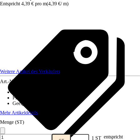
Entspricht 4,39 € pro m
(
4,39 €
/
m
)
Weitere Artikel des Verkäufers
Art.-Nr.
12078884
Ausführung
:
Zaunset
Pfostenstärke
:
3,5 x 5,5 cm
Geeignet für
:
Einbetonieren
Mehr Artikeldetails
Menge (ST)
entspricht
1 ST