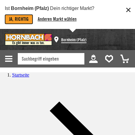
Ist
Bornheim (Pfalz)
Dein richtiger Markt?
JA, RICHTIG
Anderen Markt wählen
Bornheim (Pfalz)
Startseite