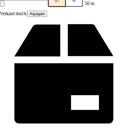
ST
m
50 m
Verkauf durch:
Aquagart