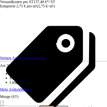
Versandkosten pro ST
137,40 €
*
/
ST
Entspricht 2,75 € pro m²
(
2,75 €
/
m²
)
Weitere Artikel des Verkäufers
Art.-Nr.
12079738
Breite
:
2 m
Material
:
Kunststoff
Länge
:
25 m
Mehr Artikeldetails
Menge (ST)