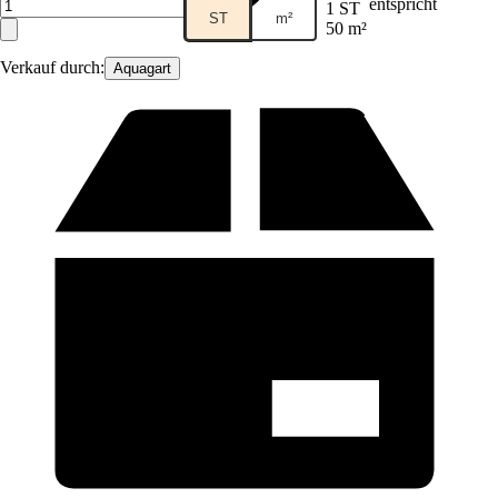
entspricht
1 ST
ST
m²
50 m²
Verkauf durch:
Aquagart