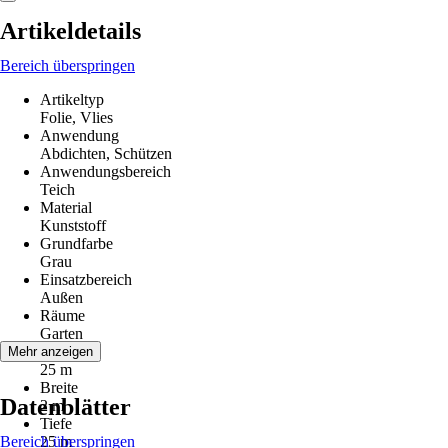
Artikeldetails
Bereich überspringen
Artikeltyp
Folie, Vlies
Anwendung
Abdichten, Schützen
Anwendungsbereich
Teich
Material
Kunststoff
Grundfarbe
Grau
Einsatzbereich
Außen
Räume
Garten
Länge
Mehr anzeigen
25 m
Breite
Datenblätter
2 m
Tiefe
Bereich überspringen
25 m