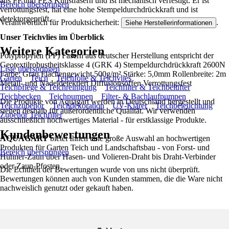
aus PP und PES Kunstfasern und ist mechanisch verfestigt. Er ist
Bereich überspringen
verrottungsfest, hat eine hohe Stempeldurchdrückkraft und ist
detektorgeprüft.
Verantwortlich für Produktsicherheit:
.
Siehe Herstellerinformationen
Unser Teichvlies im Überblick
Weitere Kategorien
Polypropylen (PP) Fasern aus deutscher Herstellung entspricht der
Geotextilrobustheitsklasse 4 (GRK 4) Stempeldurchdrückkraft 2600N
Liste überspringen
Farbe: Grau Flächengewicht 500g/m² Stärke: 5,0mm Rollenbreite: 2m
Garten
Teich
Teichfolie & Teichvlies
Metall- und Nadeldetektiert Diffusionsoffen Verrottungsfest
Teichpflege & Teichreinigung
Teichfilter & Teichbelüfter
Teichbecken
Teichpumpen
Filter- & Bachlaufpumpen
Die Produkte von Aquagart werden in Deutschland hergestellt und
Teichzubehör
Teichdekoration
UV-Klärer
Teichbeleuchtung
stehen deshalb für außerordentliche Qualität. Wir verwenden
Zubehör Teichfilter
ausschließlich hochwertiges Material - für erstklassige Produkte.
Kundenbewertungen
AQUAGART
bietet Ihnen eine große Auswahl an hochwertigen
Produkten für Garten Teich und Landschaftsbau - von Forst- und
Bereich überspringen
Hühner-Zaun über Hasen- und Volieren-Draht bis Draht-Verbinder
oder Zaun-Pfosten.
Die Echtheit der Bewertungen wurde von uns nicht überprüft.
Bewertungen können auch von Kunden stammen, die die Ware nicht
nachweislich genutzt oder gekauft haben.