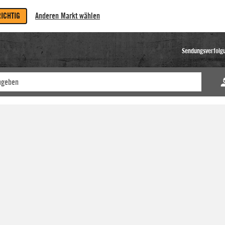
RICHTIG
Anderen Markt wählen
Sendungsverfolg