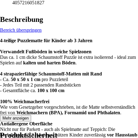
4057216051827
Beschreibung
Bereich überspringen
4-teilige Puzzlematte für Kinder ab 3 Jahren
Verwandelt Fußböden in weiche Spielzonen
Das ca. 1 cm dicke Schaumstoff Puzzle ist extra isolierend - ideal zum
Spielen auf
kalten und harten Böden
.
4 strapazierfähige Schaumstoff-Matten mit Rand
- Ca.
50 x 50 x 1 cm
pro Puzzleteil
- Jedes Teil mit 2 passenden Randstücken
- Gesamtfläche ca.
100 x 100 cm
100% Weichmacherfrei
Wie vom Gesetzgeber vorgeschrieben, ist die Matte selbstverständlich
frei von
Weichmachern (BPA), Formamid und Phthalaten
.
Mehr anzeigen
Antiallergene Oberfläche
Nicht nur für Parkett - auch als Spielmatte auf Teppich: Die
Produktsicherheit
hochdichten EVA-Matten schützen Kinder zuverlässig
vor Hausstaub