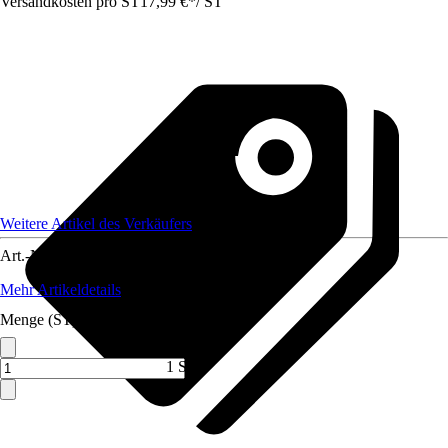
Versandkosten pro ST
17,99 €
*
/
ST
Weitere Artikel des Verkäufers
Art.-Nr.
12762350
Mehr Artikeldetails
Menge (ST)
1 ST