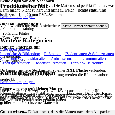
Keine Angst vor den Nachbarn
Produktsicherheit
Fitness, Hanteltraining, MMA… Die Matten sind perfekt für alles, was
Lärm macht. Nicht zu hart und nicht zu weich - richtig
stabil und
isolierend
dank 20 mm EVA-Schaum.
Bereich überspringen
Ideal als Sportmatte für:
Verantwortlich für Produktsicherheit:
.
Siehe Herstellerinformationen
- Functional Training
- Yoga und Pilates
- Kampfsport und Boxen
Weitere Kategorien
Robuste Unterlage für:
Liste überspringen
- Fitnessgeräte
Innendeko & Bildershop
Fußmatten
Bodenmatten & Schutzmatten
- Hantelbank
Sport- und Gymnastikmatten
Antirutschmatten
Gummimatten
- Dart Surround
Arbeitsplatzmatten
Bodenschutzmatten
Teppich-Gleitschutz
Du kannst mehrere Steckmatten zu einer
XXL Fläche
verbinden.
Kundenbewertungen
Einfach und schnell - dank Umrandung werden die Ränder sauber
verdeckt.
Bereich überspringen
Finger weg von (zu) kleinen Matten
Die Echtheit der Bewertungen wurde von uns nicht überprüft.
Kleine Matten = viele Nahtstellen… und Du ärgerst Dich über Risse
Bewertungen können auch von Kunden stammen, die die Ware nicht
und Kanten an den Nähten.
Unser Tipp:
Je größer die Fläche, desto
nachweislich genutzt oder gekauft haben.
größer
sollte die einzelne Matte sein.
Gut zu wissen...
Es kann sein, dass die Matten nach dem Auspacken