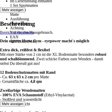
Im Lieferumfang enthalten
1 Set Sportmatten
Artikeltyp
Mehr anzeigen
Matte
Ausführung
Beschreibung
Bodenmatte
Achtung
Bereich überspringen
Nur für den Hausgebrauch.
EAN
Dein eigenes Home Gym - eyepower macht`s möglich
4057216047448
Extra dick, reißfest & flexibel
Mit einer Stärke von 2 cm ist die XL Bodenmatte besonders
robust
und schalldämmend
. Zwei schicke Farben zum Wenden - damit
siehst Du überall gut aus!
12 Bodenschutzmatten mit Rand
- Ca.
63 x 63 x 2 cm
pro Matte
- Gesamtfläche ca.
4,8 qm
Zweifarbige Wendematten
-
100% EVA Schaumstoff
(Ethyl-Vinylacetat)
- Stoßfest und wasserdicht
- Extra pflegeleicht
Mehr anzeigen