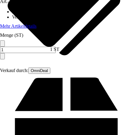
Art.-Nr.
12293273
Norm / Prüfzeichen
:
-
Verbindung
:
Puzzlefunktion
Mehr Artikeldetails
Menge (ST)
1 ST
Verkauf durch:
OmniDeal