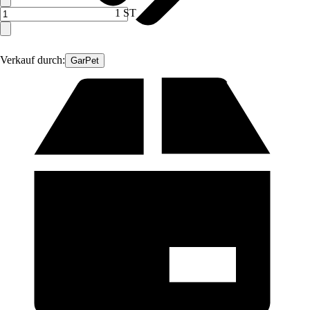
1 ST
Verkauf durch:
GarPet