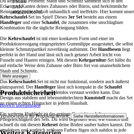
Du kennst das Problem: Staub und Schmutz sammeln sich in den
3 Stück
Ecken und Kanten deines Zuhauses oder Büros, und herkömmliche
EAN
Reinigungsgeräte sind oft unhandlich und ineffektiv. Hier kommt unser
4056791060705
Kehrschaufel
-Set ins Spiel! Dieses
3er Set
besteht aus einem
Handfeger
und einer
Schaufel
, die zusammen eine unschlagbare
Kombination für die tägliche Reinigung bilden.
Die
Kehrschaufel
ist mit einer konkaven Form und einer im
Produktionsvorgang eingespritzten Gummilippe ausgestattet, die selbst
kleinste Schmutzpartikel zuverlässig aufnimmt. Der
Handbesen
liegt
perfekt in der Hand und lässt sich nach getaner Arbeit leicht von
Fusseln und Haaren reinigen. Mit diesem
Kehrgarnitur
-Set hältst du
auf einfache Weise dein Zuhause oder Büro frei von unansehnlichem
Staub und Schmutz.
Mehr anzeigen
Das
Kehrschaufel
-Set ist nicht nur funktional, sondern auch äußerst
platzsparend. Der
Handfeger
lässt sich kompakt in die
Schaufel
Produktsicherheit
einrasten, sodass das Set problemlos verstaut werden kann. Das
Design aus stabilem und lebensmittelechtem
Kunststoff
macht das Set
zu einem echten Hingucker in jedem Haushalt.
Bereich überspringen
Ein weiteres Highlight ist das geringe Gewicht und die
Verantwortlich für Produktsicherheit:
.
Siehe Herstellerinformationen
Pflegeleichtigkeit des Sets. Du wirst begeistert sein, wie einfach und
schnell du mit diesem
Kehrset
deine Böden sauber halten kannst. Die
attraktiven und zugleich zeitlosen Farben fügen sich nahtlos in jede
Weitere Kategorien