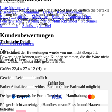
Einrichtung ein.
Liste überspringen
Mit diesem
Kehrbesen mit Schaufel
-Set hast du endlich die perfekte
Eisenwaren
Reinigung
Besen
Reinigungsmittel
Lösung für ein sauberes und ordentliches Zuhause. Egal ob in der
Reinigungstücher
Müllsäcke
Bürsten
Bodenwischer
Küche, im Wohnzimmer oder im Büro – dieses Set ist dein
Fensterwischer
Abfalleimer & Müllsackständer
Putzeimer
zuverlässiger Helfer im Alltag.
Mülltonnen
Staubsaugerbeutel
Kundenbewertungen
Technische Details
Bereich überspringen
Anzahl: 3
Die Echtheit der Bewertungen wurde von uns nicht überprüft.
Bewertungen können auch von Kunden stammen, die die Ware nicht
Material: Lebensmittelechter Kunststoff
nachweislich genutzt oder gekauft haben.
Größe: 22,4 x 27 x 12 (H) cm
Gewicht: Leicht und handlich
Zahlarten
Farbe: Attraktive und zeitlose Farben (keine Farbwahl möglich)
Design: Ergonomische Form für einfache Handhabung
Pflege: Leicht zu reinigen, Handbesen von Fusseln und Haaren
befreibar