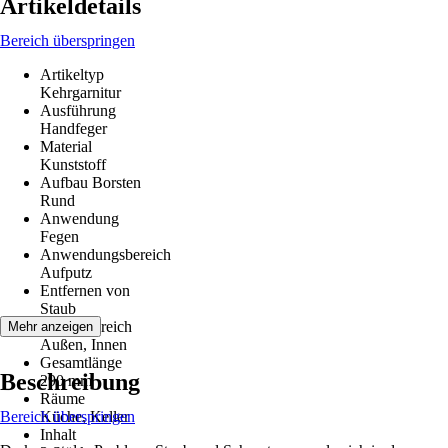
Artikeldetails
Bereich überspringen
Artikeltyp
Kehrgarnitur
Ausführung
Handfeger
Material
Kunststoff
Aufbau Borsten
Rund
Anwendung
Fegen
Anwendungsbereich
Aufputz
Entfernen von
Staub
Einsatzbereich
Mehr anzeigen
Außen, Innen
Gesamtlänge
Beschreibung
290 mm
Räume
Bereich überspringen
Küche, Keller
Inhalt