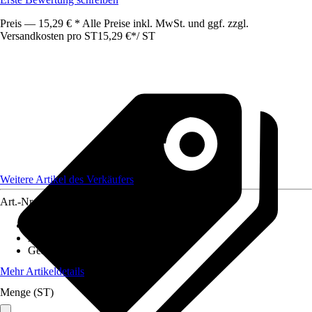
Preis — 15,29 € * Alle Preise inkl. MwSt. und ggf. zzgl.
Versandkosten pro ST
15,29 €
*
/
ST
Weitere Artikel des Verkäufers
Art.-Nr.
12608391
Artikeltyp
:
Kehrgarnitur
Ausführung
:
Handfeger
Gesamtlänge
:
290 mm
Mehr Artikeldetails
Menge (ST)