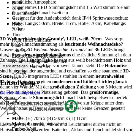
gemütliche Atmosphäre
Breite
Angenehmes LED-Stimmungslicht mit 1,5 Watt stimmt Sie auf
11 cm
die schöne Weihnachtszeit ein
Durchmesser
Geeignet für den Außenbereich dank IP44 Spritzwasserschutz
50 cm
Maße: Länge: 50cm, Breite: 11cm, Höhe: 70cm, Kabellänge:
Höhe
500cm
70 cm
Timer
3D Weihnachtsleuchte ,Grandy', LED, weiß, 70cm
Was sorgt
Kein Timer enthalten
mehr für Weihnachtsstimmung als
leuchtende Weihnachtsdeko
?
Inhalt
Unsere große
3D Weihnachtsleuchte -Grandy'
mit
36 LEDs
bringt
1 Stück
durch ihren
eleganten Minimalismus
eine festliche Stimmung in dein
Elektroaltgerät-Rücknahme
Zuhause. Die
Leucht-Deko
besteht aus weiß beschichtetem
Holz
und
Keine Elektrogeräte enthalten
zeigt einen
Hirsch
, welcher vor zwei Tannen steht. Die
Holzmotive
Mehr anzeigen
Anzahl Leuchtmittel
sind hintereinander angeordnet und erschaffen so eine spannende
3D-
1 Stück
Szene
. Die 36 integrierten LEDs strahlen in einem
neutralweißen
EAN
Entsorgung
Licht
und bringen so einen
modernen und kühlen Lichterglanz
in
7391482044082
deine vier Wände. Mit der
großzügigen Zuleitung
von 5 Metern wird
dir Flexibilität bei der Platzierung geboten. Das
großformatige
,
Bereich überspringen
dreidimensionale
Stimmungslicht
macht sich beispielsweise perfekt
als
Bodenleuchte
oder sogar als Alternative zur Krippe unter dem
Weihnachtsbaum. Deiner Fantasie sind hier keine Grenzen gesetzt!
Maße
: (H) 70m x (B) 50cm x (T) 11cm
Material
: beschichtetes Holz
Elektrogeräte, Batterien, Akkus und Leuchtmittel dürfen nicht im
Farbe
: Weiß
Hausmüll entsorgt werden. Batterien, Akkus und Leuchtmittel sind vor