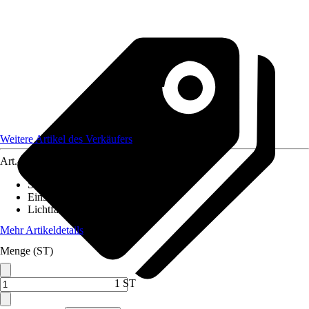
Weitere Artikel des Verkäufers
Art.-Nr.
12650773
Stromversorgung
:
-
Einsatzbereich
:
Innen
Lichtfarbe
:
Warmweiß
Mehr Artikeldetails
Menge (ST)
1 ST