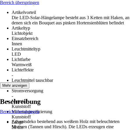
Bereich überspringen
Artikelvorteil
Die LED-Solar-Hängelampe besteht aus 3 Ketten mit Haken, an
denen sich ein Bouquet aus pinken Hortensienblüten befindet
Artikeltyp
Lichtobjekt
Einsatzbereich
Innen
Leuchtmitteltyp
LED
Lichtfarbe
Warmweiß
Lichteffekte
-
Leuchtmittel tauschbar
Nein
Mehr anzeigen
Stromversorgung
-
Beschreibung
Material
Kunststoff
Bereich überspringen
Materialspezifizierung
Kunststoff
Adventsdeko bestehend aus weißem Holz mit beleuchteten
Länge
Motiven (Tannen und Hirsch). Die LEDs erzeugen eine
50 cm