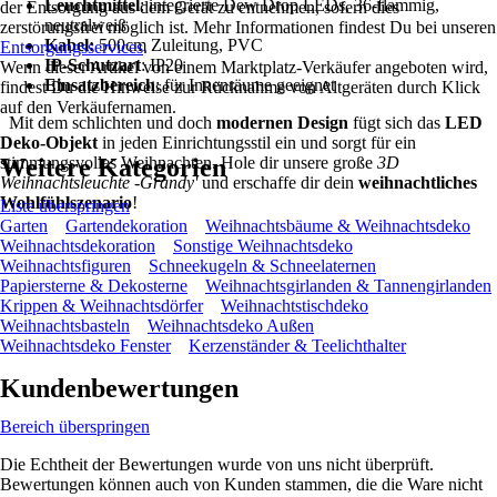
Leuchtmittel
: integrierte Dew Drop LEDs, 36-flammig,
der Entsorgung aus dem Gerät zu entnehmen, sofern dies
neutralweiß
zerstörungsfrei möglich ist. Mehr Informationen findest Du bei unseren
Kabel:
500cm Zuleitung, PVC
Entsorgungsservices
.
IP-Schutzart
: IP20
Wenn dieser Artikel von einem Marktplatz-Verkäufer angeboten wird,
Einsatzbereich
: für Innenräume geeignet
findest Du die Hinweise zur Rücknahme von Altgeräten durch Klick
auf den Verkäufernamen.
Mit dem schlichten und doch
modernen Design
fügt sich das
LED
Deko-Objekt
in jeden Einrichtungsstil ein und sorgt für ein
stimmungsvolles Weihnachten. Hole dir unsere große
Weitere Kategorien
3D
Weihnachtsleuchte -Grandy'
und erschaffe dir dein
weihnachtliches
Wohlfühlszenario
!
Liste überspringen
Garten
Gartendekoration
Weihnachtsbäume & Weihnachtsdeko
Weihnachtsdekoration
Sonstige Weihnachtsdeko
Weihnachtsfiguren
Schneekugeln & Schneelaternen
Papiersterne & Dekosterne
Weihnachtsgirlanden & Tannengirlanden
Krippen & Weihnachtsdörfer
Weihnachtstischdeko
Weihnachtsbasteln
Weihnachtsdeko Außen
Weihnachtsdeko Fenster
Kerzenständer & Teelichthalter
Kundenbewertungen
Bereich überspringen
Die Echtheit der Bewertungen wurde von uns nicht überprüft.
Bewertungen können auch von Kunden stammen, die die Ware nicht