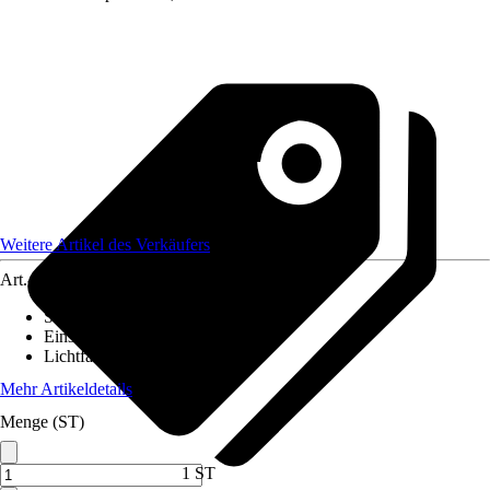
Weitere Artikel des Verkäufers
Art.-Nr.
12652387
Stromversorgung
:
-
Einsatzbereich
:
Innen
Lichtfarbe
:
Warmweiß
Mehr Artikeldetails
Menge (ST)
1 ST