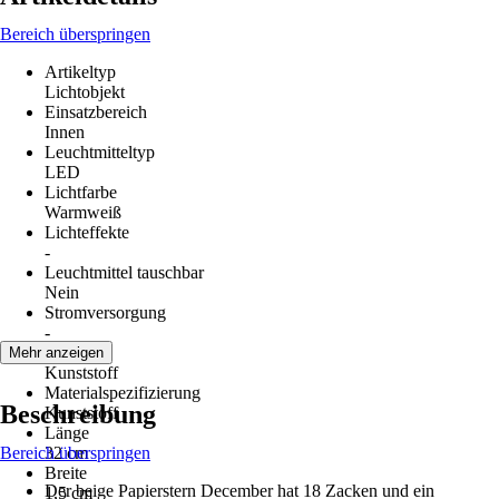
Bereich überspringen
Artikeltyp
Lichtobjekt
Einsatzbereich
Innen
Leuchtmitteltyp
LED
Lichtfarbe
Warmweiß
Lichteffekte
-
Leuchtmittel tauschbar
Nein
Stromversorgung
-
Material
Mehr anzeigen
Kunststoff
Materialspezifizierung
Beschreibung
Kunststoff
Länge
Bereich überspringen
32 cm
Breite
Der beige Papierstern December hat 18 Zacken und ein
1,5 cm