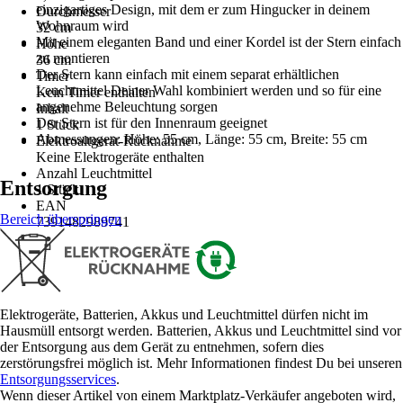
einzigartiges Design, mit dem er zum Hingucker in deinem
Durchmesser
Wohnraum wird
32 cm
Mit einem eleganten Band und einer Kordel ist der Stern einfach
Höhe
zu montieren
36 cm
Der Stern kann einfach mit einem separat erhältlichen
Timer
Leuchtmittel Deiner Wahl kombiniert werden und so für eine
Kein Timer enthalten
angenehme Beleuchtung sorgen
Inhalt
Der Stern ist für den Innenraum geeignet
1 Stück
Abmessungen: Höhe: 55 cm, Länge: 55 cm, Breite: 55 cm
Elektroaltgerät-Rücknahme
Keine Elektrogeräte enthalten
Anzahl Leuchtmittel
Entsorgung
1 Stück
EAN
Bereich überspringen
7391482989741
Elektrogeräte, Batterien, Akkus und Leuchtmittel dürfen nicht im
Hausmüll entsorgt werden. Batterien, Akkus und Leuchtmittel sind vor
der Entsorgung aus dem Gerät zu entnehmen, sofern dies
zerstörungsfrei möglich ist. Mehr Informationen findest Du bei unseren
Entsorgungsservices
.
Wenn dieser Artikel von einem Marktplatz-Verkäufer angeboten wird,