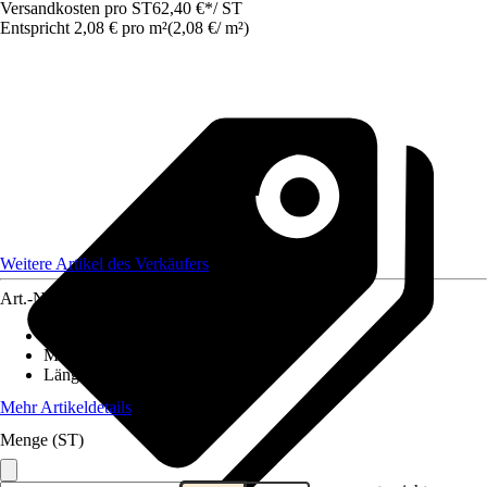
Versandkosten pro ST
62,40 €
*
/
ST
Entspricht 2,08 € pro m²
(
2,08 €
/
m²
)
Weitere Artikel des Verkäufers
Art.-Nr.
12079607
Breite
:
2 m
Material
:
Kunststoff
Länge
:
15 m
Mehr Artikeldetails
Menge (ST)