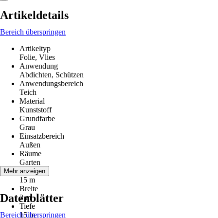
Artikeldetails
Bereich überspringen
Artikeltyp
Folie, Vlies
Anwendung
Abdichten, Schützen
Anwendungsbereich
Teich
Material
Kunststoff
Grundfarbe
Grau
Einsatzbereich
Außen
Räume
Garten
Länge
Mehr anzeigen
15 m
Breite
Datenblätter
2 m
Tiefe
Bereich überspringen
15 m