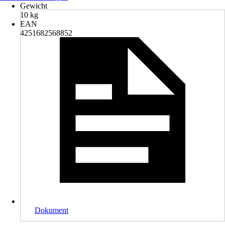
Gewicht
10 kg
EAN
4251682568852
Dokument