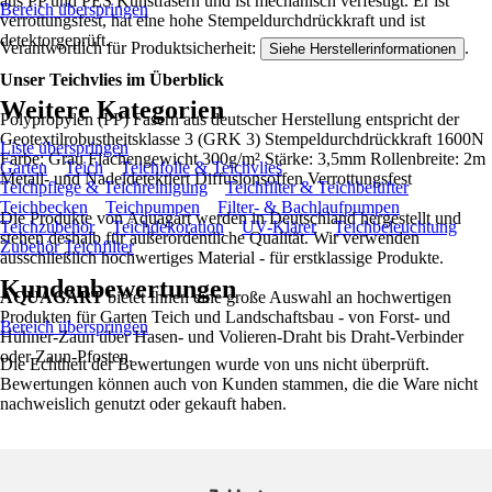
aus PP und PES Kunstfasern und ist mechanisch verfestigt. Er ist
Bereich überspringen
verrottungsfest, hat eine hohe Stempeldurchdrückkraft und ist
detektorgeprüft.
Verantwortlich für Produktsicherheit:
.
Siehe Herstellerinformationen
Unser Teichvlies im Überblick
Weitere Kategorien
Polypropylen (PP) Fasern aus deutscher Herstellung entspricht der
Geotextilrobustheitsklasse 3 (GRK 3) Stempeldurchdrückkraft 1600N
Liste überspringen
Farbe: Grau Flächengewicht 300g/m² Stärke: 3,5mm Rollenbreite: 2m
Garten
Teich
Teichfolie & Teichvlies
Metall- und Nadeldetektiert Diffusionsoffen Verrottungsfest
Teichpflege & Teichreinigung
Teichfilter & Teichbelüfter
Teichbecken
Teichpumpen
Filter- & Bachlaufpumpen
Die Produkte von Aquagart werden in Deutschland hergestellt und
Teichzubehör
Teichdekoration
UV-Klärer
Teichbeleuchtung
stehen deshalb für außerordentliche Qualität. Wir verwenden
Zubehör Teichfilter
ausschließlich hochwertiges Material - für erstklassige Produkte.
Kundenbewertungen
AQUAGART
bietet Ihnen eine große Auswahl an hochwertigen
Produkten für Garten Teich und Landschaftsbau - von Forst- und
Bereich überspringen
Hühner-Zaun über Hasen- und Volieren-Draht bis Draht-Verbinder
oder Zaun-Pfosten.
Die Echtheit der Bewertungen wurde von uns nicht überprüft.
Bewertungen können auch von Kunden stammen, die die Ware nicht
nachweislich genutzt oder gekauft haben.