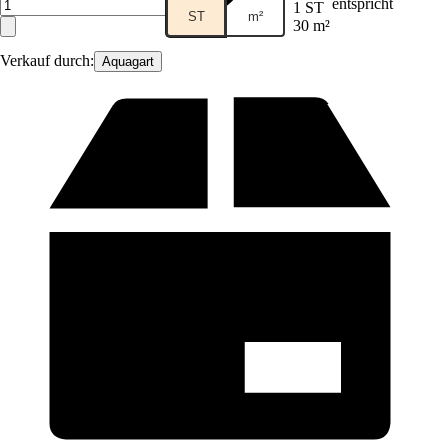
entspricht
1 ST
ST
m²
30 m²
Verkauf durch:
Aquagart