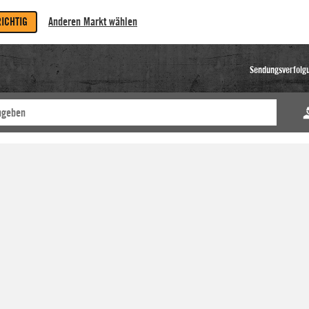
RICHTIG
Anderen Markt wählen
Sendungsverfolg