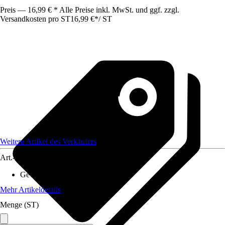
Preis — 16,99 € * Alle Preise inkl. MwSt. und ggf. zzgl.
Versandkosten pro ST
16,99 €
*
/
ST
Weitere Artikel des Verkäufers
Art.-Nr.
12602460
Gewicht
:
0,4 kg
Mehr Artikeldetails
Menge (ST)