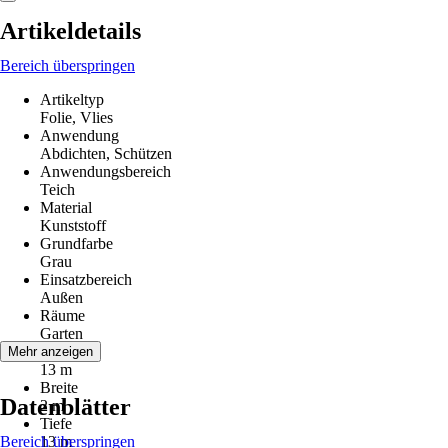
Artikeldetails
Bereich überspringen
Artikeltyp
Folie, Vlies
Anwendung
Abdichten, Schützen
Anwendungsbereich
Teich
Material
Kunststoff
Grundfarbe
Grau
Einsatzbereich
Außen
Räume
Garten
Länge
Mehr anzeigen
13 m
Breite
Datenblätter
2 m
Tiefe
Bereich überspringen
13 m