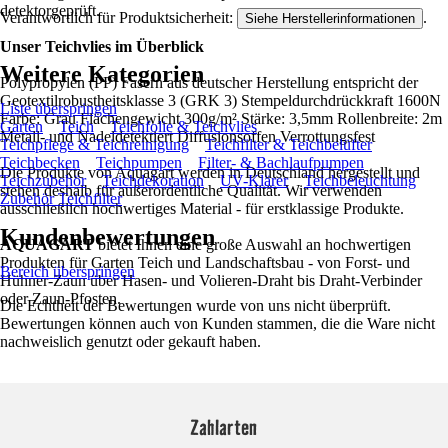
detektorgeprüft.
Verantwortlich für Produktsicherheit:
.
Siehe Herstellerinformationen
Unser Teichvlies im Überblick
Weitere Kategorien
Polypropylen (PP) Fasern aus deutscher Herstellung entspricht der
Geotextilrobustheitsklasse 3 (GRK 3) Stempeldurchdrückkraft 1600N
Liste überspringen
Farbe: Grau Flächengewicht 300g/m² Stärke: 3,5mm Rollenbreite: 2m
Garten
Teich
Teichfolie & Teichvlies
Metall- und Nadeldetektiert Diffusionsoffen Verrottungsfest
Teichpflege & Teichreinigung
Teichfilter & Teichbelüfter
Teichbecken
Teichpumpen
Filter- & Bachlaufpumpen
Die Produkte von Aquagart werden in Deutschland hergestellt und
Teichzubehör
Teichdekoration
UV-Klärer
Teichbeleuchtung
stehen deshalb für außerordentliche Qualität. Wir verwenden
Zubehör Teichfilter
ausschließlich hochwertiges Material - für erstklassige Produkte.
Kundenbewertungen
AQUAGART
bietet Ihnen eine große Auswahl an hochwertigen
Produkten für Garten Teich und Landschaftsbau - von Forst- und
Bereich überspringen
Hühner-Zaun über Hasen- und Volieren-Draht bis Draht-Verbinder
oder Zaun-Pfosten.
Die Echtheit der Bewertungen wurde von uns nicht überprüft.
Bewertungen können auch von Kunden stammen, die die Ware nicht
nachweislich genutzt oder gekauft haben.
Zahlarten