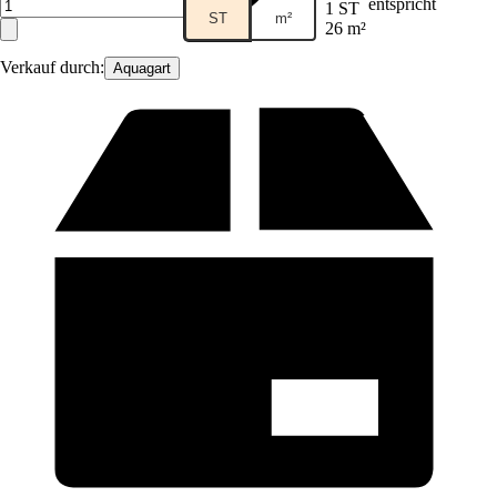
entspricht
1 ST
ST
m²
26 m²
Verkauf durch:
Aquagart