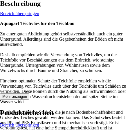
Beschreibung
Bereich überspringen
Aquagart Teichvlies für den Teichbau
Zu einer guten Abdichtung gehört selbstverständlich auch ein guter
Untergrund. Allerdings sind die Gegebenheiten der Böden oft nicht
ausreichend.
Deshalb empfehlen wir die Verwendung von Teichvlies, um die
Teichfolie vor Beschädigungen aus dem Erdreich, wie steinige
Untergründe, Untergrabungen von Wühlmäusen sowie dem
Wurzelwuchs durch Bäume und Sträucher, zu schützen.
Für einen optimalen Schutz der Teichfolie empfehlen wir die
Verwendung von Teichvlies auch über der Teichfolie um Schäden zu
vermeiden. Diese können durch die Nutzung als Schwimmteich oder
durch den hohen Wasserdruck entstehen der auf spitze Steine im
Mehr anzeigen
Wasser wirkt.
Produktsicherheit
Es gibt verschiedene Stärken, die je nach Bodenbeschaffenheit und
Größe des Teiches gewählt werden können. Das Schutzvlies besteht
aus PP und PES Kunstfasern und ist mechanisch verfestigt. Er ist
Bereich überspringen
verrottungsfest, hat eine hohe Stempeldurchdrückkraft und ist