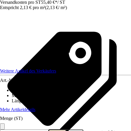
Versandkosten pro ST
55,40 €
*
/
ST
Entspricht 2,13 € pro m²
(
2,13 €
/
m²
)
Weitere Artikel des Verkäufers
Art.-Nr.
12077396
Breite
:
2 m
Material
:
Kunststoff
Länge
:
13 m
Mehr Artikeldetails
Menge (ST)