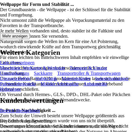
Wellpappe für Form und Stabilität ...
Der Grundbaustein - die Wellpappe - ist der Schlüssel für die Stabilität
und Formgebung.
Nicht umsonst zählt die Wellpappe als Verpackungsmaterial zu den
Favoriten in der Transportbranche.
Je mehr Wellen vorhanden sind, desto stabiler ist die Faltkiste und
desto sicherer können Sie versenden.
Mehr anzeigen
Naturgemäß sorgen die Wellen im Kern für eine Art Polsterung,
wodurch einwirkende Kräfte auf dem Transportweg gleichmäßig
Weitere Kategorien
verteilt werden.
Für einen leichten bis mittelschweren Inhalt empfehlen wir einwellige
Faltkartons.
Liste überspringen
Unsere leichten Kartonagen sind besonders einfach in der
Maschinen, Werkzeug & Werkstatt
Transport & Umzug
Handhabung.
Umzugskartons
Sackkarre
Transportroller & Transportwagen
Die nach Fefco-Bauart 0201 produzierten Kisten lassen sich durch die
Umzugszubehör
Hubtechnik
Materialständer
Industrieanhänger
vorhandene Knickkante kinderleicht aufbauen und mit Klebeband
Palettenfahrgestelle
Mobiler Arbeitsplatz
Anbaugeräte
optimal verschließen.
Hebezeuge
Ob Versand durch Hermes-, GLS-, DPD-, DHL-Paket oder Päckchen
Kundenbewertungen
– wir haben die Lösung für Ihre Versandzwecke.
In Punkto Nachhaltigkeit ...
Bereich überspringen
Zum Schutz der Umwelt besteht unsere Wellpappe größtenteils aus
Die Echtheit der Bewertungen wurde von uns nicht überprüft.
recycelten Ausgangsstoffen.
Bewertungen können auch von Kunden stammen, die die Ware nicht
Unsere umweltfreundlichen Schachteln können somit beliebig oft
nachweislich genutzt oder gekauft haben.
wiederverwendet werden oder selbst nach der Nutzung im Altpapier