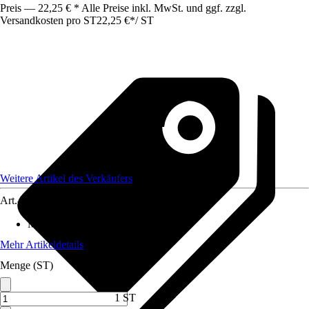
Preis — 22,25 € * Alle Preise inkl. MwSt. und ggf. zzgl.
Versandkosten pro ST
22,25 €
*
/
ST
Weitere Artikel des Verkäufers
Art.-Nr.
12577489
Material
:
Wellpappe
Mehr Artikeldetails
Menge (ST)
1 ST