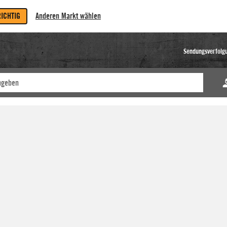
RICHTIG
Anderen Markt wählen
Sendungsverfolg