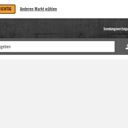
RICHTIG
Anderen Markt wählen
Sendungsverfolg