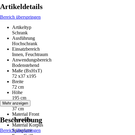
Artikeldetails
Bereich überspringen
Artikeltyp
Schrank
Ausführung
Hochschrank
Einsatzbereich
Innen, Feuchtraum
Anwendungsbereich
Bodenstehend
Maße (BxHxT)
72 x37 x195
Breite
72 cm
Höhe
195 cm
Tiefe
Mehr anzeigen
37 cm
Material Front
Beschreibung
Spanplatte
Material Korpus
Bereich überspringen
Spanplatte