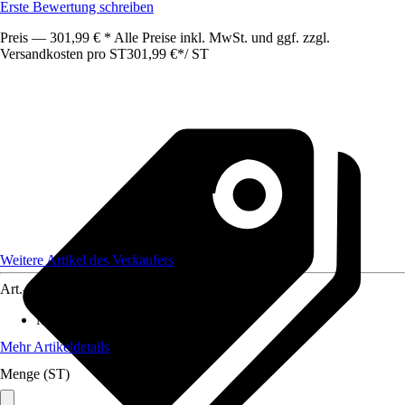
Erste Bewertung schreiben
Preis — 301,99 € * Alle Preise inkl. MwSt. und ggf. zzgl.
Versandkosten pro ST
301,99 €
*
/
ST
Weitere Artikel des Verkäufers
Art.-Nr.
12578509
Maße (BxHxT)
:
72 x37 x195
Mehr Artikeldetails
Menge (ST)