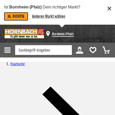
Ist
Bornheim (Pfalz)
Dein richtiger Markt?
JA, RICHTIG
Anderen Markt wählen
Bornheim (Pfalz)
Startseite