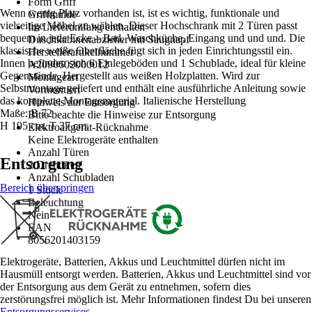
Form Griff
Wenn wenig Platz vorhanden ist, ist es wichtig, funktionale und
Griffmulde
vielseitige Möbel zu wählen. Dieser Hochschrank mit 2 Türen passt
Im Lieferumfang enthalten
bequem in jede Ecke – Bad, Waschküche, Eingang und und und. Die
Duschkabinenabzieher mit Saugnapf
klassische weiße Oberfläche fügt sich in jeden Einrichtungsstil ein.
Herstellerartikelnummer
Innen befinden sich 6 Einlegeböden und 1 Schublade, ideal für kleine
A2090602000012
Gegenstände. Hergestellt aus weißen Holzplatten. Wird zur
Montageart
Selbstmontage geliefert und enthält eine ausführliche Anleitung sowie
Vormontiert
das komplette Montagematerial. Italienische Herstellung
Hinweis zur Entsorgung
Maße: B 72
Bitte beachte die Hinweise zur Entsorgung
H 195 cm, T 37 cm.
Elektroaltgerät-Rücknahme
Keine Elektrogeräte enthalten
Anzahl Türen
Entsorgung
2 Drehtüren
Anzahl Schubladen
Bereich überspringen
1 Stück
Beleuchtung
Nein
EAN
8056201403159
Elektrogeräte, Batterien, Akkus und Leuchtmittel dürfen nicht im
Hausmüll entsorgt werden. Batterien, Akkus und Leuchtmittel sind vor
der Entsorgung aus dem Gerät zu entnehmen, sofern dies
zerstörungsfrei möglich ist. Mehr Informationen findest Du bei unseren
Entsorgungsservices
.