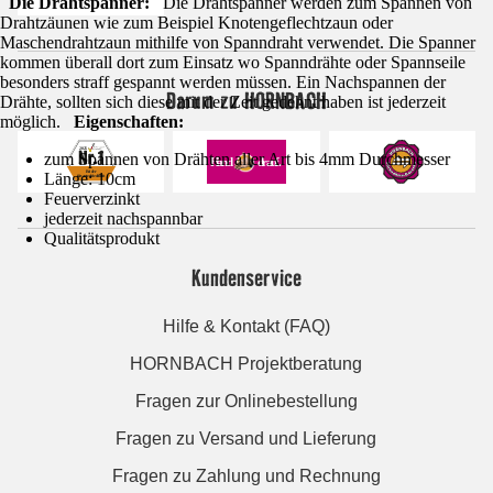
Die Drahtspanner:
Die Drahtspanner werden zum Spannen von
Drahtzäunen wie zum Beispiel Knotengeflechtzaun oder
Maschendrahtzaun mithilfe von Spanndraht verwendet. Die Spanner
kommen überall dort zum Einsatz wo Spanndrähte oder Spannseile
besonders straff gespannt werden müssen. Ein Nachspannen der
Darum zu HORNBACH
Drähte, sollten sich diese mit der Zeit gedehnt haben ist jederzeit
möglich.
Eigenschaften:
zum Spannen von Drähten aller Art bis 4mm Durchmesser
Länge: 10cm
Feuerverzinkt
jederzeit nachspannbar
Qualitätsprodukt
Kundenservice
Hilfe & Kontakt (FAQ)
HORNBACH Projektberatung
Fragen zur Onlinebestellung
Fragen zu Versand und Lieferung
Fragen zu Zahlung und Rechnung