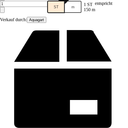
entspricht
1 ST
ST
m
150 m
Verkauf durch:
Aquagart