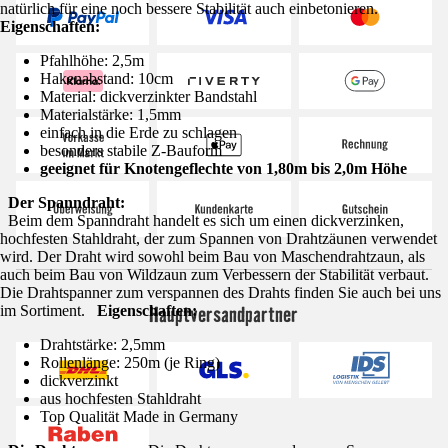
natürlich für eine noch bessere Stabilität auch einbetonieren.
Eigenschaften:
Pfahlhöhe: 2,5m
Hakenabstand: 10cm
Material: dickverzinkter Bandstahl
Materialstärke: 1,5mm
einfach in die Erde zu schlagen
besonders stabile Z-Bauform
geeignet für Knotengeflechte von 1,80m bis 2,0m Höhe
Der Spanndraht:
Beim dem Spanndraht handelt es sich um einen dickverzinken,
hochfesten Stahldraht, der zum Spannen von Drahtzäunen verwendet
wird. Der Draht wird sowohl beim Bau von Maschendrahtzaun, als
auch beim Bau von Wildzaun zum Verbessern der Stabilität verbaut.
Die Drahtspanner zum verspannen des Drahts finden Sie auch bei uns
Hauptversandpartner
im Sortiment.
Eigenschaften:
Drahtstärke: 2,5mm
Rollenlänge: 250m (je Ring)
dickverzinkt
aus hochfesten Stahldraht
Top Qualität Made in Germany