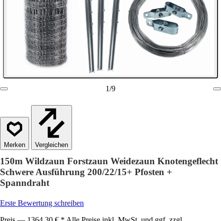
1
/
9
Vergleichen
150m Wildzaun Forstzaun Weidezaun Knotengeflecht
Schwere Ausführung 200/22/15+ Pfosten +
Spanndraht
Erste Bewertung schreiben
Preis — 1364,30 € * Alle Preise inkl. MwSt. und ggf. zzgl.