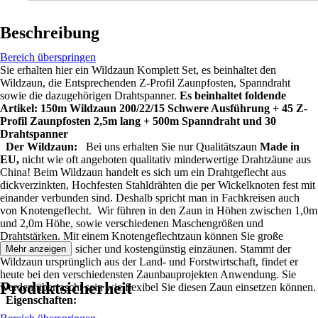
Beschreibung
Bereich überspringen
Sie erhalten hier ein Wildzaun Komplett Set, es beinhaltet den
Wildzaun, die Entsprechenden Z-Profil Zaunpfosten, Spanndraht
sowie die dazugehörigen Drahtspanner.
Es beinhaltet foldende
Artikel: 150m Wildzaun 200/22/15 Schwere Ausführung + 45 Z-
Profil Zaunpfosten 2,5m lang + 500m Spanndraht und 30
Drahtspanner
Der Wildzaun:
Bei uns erhalten Sie nur Qualitätszaun
Made in
EU,
nicht wie oft angeboten qualitativ minderwertige Drahtzäune aus
China! Beim Wildzaun handelt es sich um ein Drahtgeflecht aus
dickverzinkten, Hochfesten Stahldrähten die per Wickelknoten fest mit
einander verbunden sind. Deshalb spricht man in Fachkreisen auch
von Knotengeflecht. Wir führen in den Zaun in Höhen zwischen 1,0m
und 2,0m Höhe, sowie verschiedenen Maschengrößen und
Drahtstärken. Mit einem Knotengeflechtzaun können Sie große
Flächen schnell, sicher und kostengünstig einzäunen. Stammt der
Mehr anzeigen
Wildzaun ursprünglich aus der Land- und Forstwirtschaft, findet er
heute bei den verschiedensten Zaunbauprojekten Anwendung. Sie
Produktsicherheit
werden überrascht sein wie flexibel Sie diesen Zaun einsetzen können.
Eigenschaften: