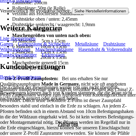
Bereich überspringen
Zaunhöhe: 200cm
Rollenlänge: 50m (je Rolle)
Verantwortlich für Produktsicherheit:
.
Siehe Herstellerinformationen
verzinkt aus Hochfesten Stahldrähten
Drahtstärke oben / unten: 2,45mm
Drahtstärke senkrecht / waagerecht: 1,9mm
Weitere Kategorien
Knotenart: Wickelknoten
Maschengrößen von unten nach oben:
Liste überspringen
10 Maschen 5cm x 15cm
Garten
Gartenzäune & Sichtschutz
Metallzäune
Drahtzäune
6 Maschen 10cm x 15cm
Wildschutzzaun
Maschendrahtzäune
Hasendraht & Volierendraht
2 Maschen 15cm x 15cm
Punktschweißgitter
Elektrozaun
3 Maschen 20cm x 15cm
Maschenbreite generell 15cm
Kundenbewertungen
Gewicht pro Rolle: 50kg
Bereich überspringen
Die Z-Profil Zaunpfosten:
Bei uns erhalten Sie nur
Qualitätszaunpfosten
Made in Germany,
nicht wie oft angeboten
Die Echtheit der Bewertungen wurde von uns nicht überprüft.
qualitativ minderwertige und schlecht verzinkte Pfosten aus China! Z-
Bewertungen können auch von Kunden stammen, die die Ware nicht
Profil Zaunpfosten werden zum Aufstellen vom Knotengeflechten aller
nachweislich genutzt oder gekauft haben.
verwendet. Durch seine besondere Z-Form ist dieser Zaunpfahl
besonders stabil und einfach in die Erde zu schlagen. An jedem Z-
Pfosten befinden sich in einem Abstand von 10cm Befestigungshaken
in die der Wildzaun eingehakt wird. So ist kein weiteres Befestigungs-
oder Montagematerial nötig. Die Pfosten werden im Regelfall nur in
Zahlarten
die Erde eingeschlagen, hierzu können Sie unseren Einschlagschutz
oder unsere Z-Profil Zaunramme verwenden. Sie können die Pfähle