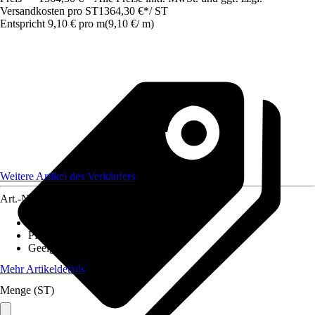
Versandkosten pro ST
1364,30 €
*
/
ST
Entspricht 9,10 € pro m
(
9,10 €
/
m
)
Weitere Artikel des Verkäufers
Art.-Nr.
12078888
Ausführung
:
Zaunset
Pfostenstärke
:
3,5 x 5,5 cm
Geeignet für
:
Einbetonieren
Mehr Artikeldetails
Menge (ST)