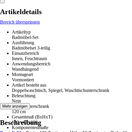
Artikeldetails
Bereich überspringen
Artikeltyp
Badmöbel-Set
Ausführung
Badmöbelset 3-teilig
Einsatzbereich
Innen, Feuchtraum
Anwendungsbereich
Wandhängend
Montageart
Vormontiert
Artikel besteht aus
Doppelwaschtisch, Spiegel, Waschtischunterschrank
Beleuchtung
Nein
Breite Unterschrank
Mehr anzeigen
120 cm
Gesamtmaß (BxHxT)
Beschreibung
120 x46 x198
Komponentenmaße