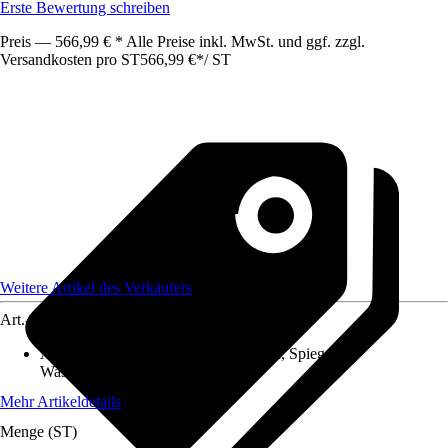
Erste Bewertung schreiben
Preis — 566,99 € * Alle Preise inkl. MwSt. und ggf. zzgl.
Versandkosten pro ST
566,99 €
*
/
ST
Weitere Artikel des Verkäufers
Art.-Nr.
12497649
Artikel besteht aus
:
Doppelwaschtisch, Spiegel,
Waschtischunterschrank
Mehr Artikeldetails
Menge (ST)