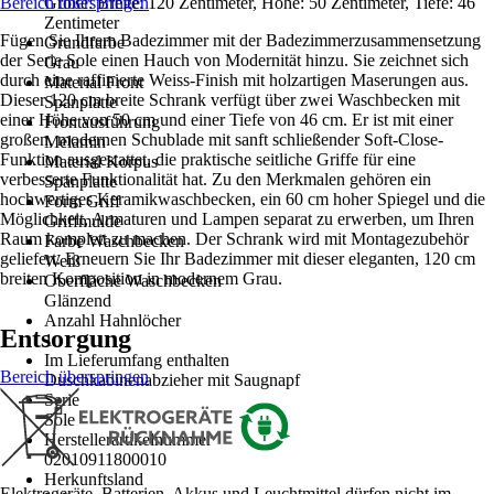
Bereich überspringen
Größe: Breite: 120 Zentimeter, Höhe: 50 Zentimeter, Tiefe: 46
Zentimeter
Fügen Sie Ihrem Badezimmer mit der Badezimmerzusammensetzung
Grundfarbe
der Serie Sole einen Hauch von Modernität hinzu. Sie zeichnet sich
Grau
durch eine raffinierte Weiss-Finish mit holzartigen Maserungen aus.
Material Front
Dieser 120 cm breite Schrank verfügt über zwei Waschbecken mit
Spanplatte
einer Höhe von 50 cm und einer Tiefe von 46 cm. Er ist mit einer
Frontausführung
großen, modernen Schublade mit sanft schließender Soft-Close-
Melamin
Funktion ausgestattet, die praktische seitliche Griffe für eine
Material Korpus
verbesserte Funktionalität hat. Zu den Merkmalen gehören ein
Spanplatte
hochwertiges Keramikwaschbecken, ein 60 cm hoher Spiegel und die
Form Griff
Möglichkeit, Armaturen und Lampen separat zu erwerben, um Ihren
Griffmulde
Raum komplett zu machen. Der Schrank wird mit Montagezubehör
Farbe Waschbecken
geliefert. Erneuern Sie Ihr Badezimmer mit dieser eleganten, 120 cm
Weiß
breiten Komposition in modernem Grau.
Oberfläche Waschbecken
Glänzend
Anzahl Hahnlöcher
Entsorgung
1
Im Lieferumfang enthalten
Bereich überspringen
Duschkabinenabzieher mit Saugnapf
Serie
Sole
Herstellerartikelnummer
02010911800010
Herkunftsland
Elektrogeräte, Batterien, Akkus und Leuchtmittel dürfen nicht im