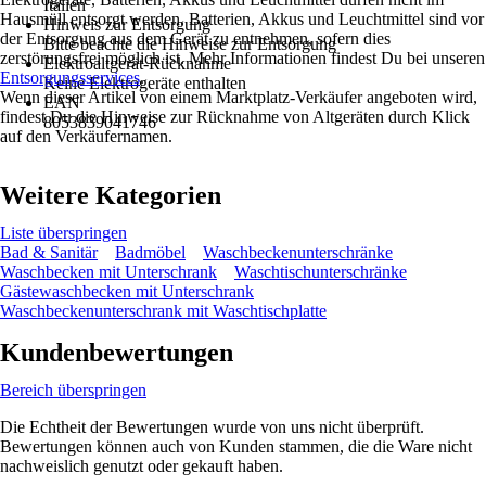
Italien
Hausmüll entsorgt werden. Batterien, Akkus und Leuchtmittel sind vor
Hinweis zur Entsorgung
der Entsorgung aus dem Gerät zu entnehmen, sofern dies
Bitte beachte die Hinweise zur Entsorgung
zerstörungsfrei möglich ist. Mehr Informationen findest Du bei unseren
Elektroaltgerät-Rücknahme
Entsorgungsservices
.
Keine Elektrogeräte enthalten
Wenn dieser Artikel von einem Marktplatz-Verkäufer angeboten wird,
EAN
findest Du die Hinweise zur Rücknahme von Altgeräten durch Klick
8053839041746
auf den Verkäufernamen.
Weitere Kategorien
Liste überspringen
Bad & Sanitär
Badmöbel
Waschbeckenunterschränke
Waschbecken mit Unterschrank
Waschtischunterschränke
Gästewaschbecken mit Unterschrank
Waschbeckenunterschrank mit Waschtischplatte
Kundenbewertungen
Bereich überspringen
Die Echtheit der Bewertungen wurde von uns nicht überprüft.
Bewertungen können auch von Kunden stammen, die die Ware nicht
nachweislich genutzt oder gekauft haben.