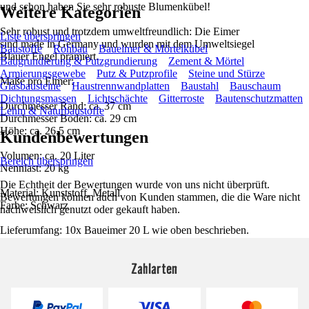
und schon haben Sie sehr robuste Blumenkübel!
Weitere Kategorien
Sehr robust und trotzdem umweltfreundlich: Die Eimer
Liste überspringen
sind made in Germany und wurden mit dem Umweltsiegel
Baustoffe
Rohbau
Baueimer & Mörtelkübel
Blauer Engel prämiert.
Baugrundierung & Putzgrundierung
Zement & Mörtel
Armierungsgewebe
Putz & Putzprofile
Steine und Stürze
Maße pro Eimer:
Glasbausteine
Haustrennwandplatten
Baustahl
Bauschaum
Dichtungsmassen
Lichtschächte
Gitterroste
Bautenschutzmatten
Durchmesser Rand: ca. 37 cm
Lehm & Naturbaustoffe
Durchmesser Boden: ca. 29 cm
Höhe: ca. 26,5 cm
Kundenbewertungen
Volumen: ca. 20 Liter
Bereich überspringen
Nennlast: 20 kg
Die Echtheit der Bewertungen wurde von uns nicht überprüft.
Material: Kunststoff, Metall
Bewertungen können auch von Kunden stammen, die die Ware nicht
Farbe: Schwarz
nachweislich genutzt oder gekauft haben.
Lieferumfang: 10x Baueimer 20 L wie oben beschrieben.
Zahlarten