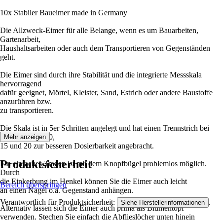
10x Stabiler Baueimer made in Germany
Die Allzweck-Eimer für alle Belange, wenn es um Bauarbeiten,
Gartenarbeit,
Haushaltsarbeiten oder auch dem Transportieren von Gegenständen
geht.
Die Eimer sind durch ihre Stabilität und die integrierte Messskala
hervorragend
dafür geeignet, Mörtel, Kleister, Sand, Estrich oder andere Baustoffe
anzurühren bzw.
zu transportieren.
Die Skala ist in 5er Schritten angelegt und hat einen Trennstrich bei
den Zahlen 5, 10,
Mehr anzeigen
15 und 20 zur besseren Dosierbarkeit angebracht.
Produktsicherheit
Ein einfaches Tragen ist mit dem Knopfbügel problemlos möglich.
Durch
die Einkerbung im Henkel können Sie die Eimer auch leicht
Bereich überspringen
an einen Nagel o.ä. Gegenstand anhängen.
Verantwortlich für Produktsicherheit:
.
Siehe Herstellerinformationen
Alternativ lassen sich die Eimer auch prima als Blumentopf
verwenden. Stechen Sie einfach die Abflieslöcher unten hinein