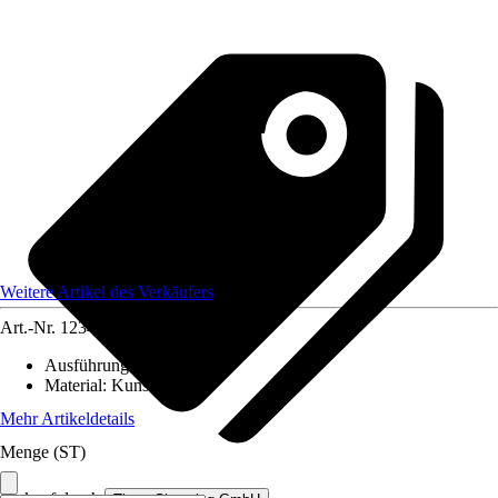
Weitere Artikel des Verkäufers
Art.-Nr.
12349982
Ausführung
:
Baueimer
Material
:
Kunststoff
Mehr Artikeldetails
Menge (ST)