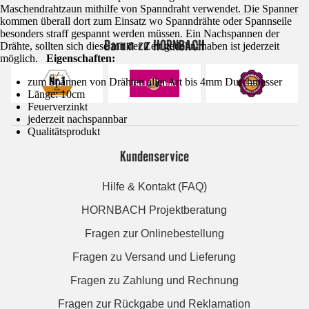
Maschendrahtzaun mithilfe von Spanndraht verwendet. Die Spanner
kommen überall dort zum Einsatz wo Spanndrähte oder Spannseile
besonders straff gespannt werden müssen. Ein Nachspannen der
Darum zu HORNBACH
Drähte, sollten sich diese mit der Zeit gedehnt haben ist jederzeit
möglich.
Eigenschaften:
zum Spannen von Drähten aller Art bis 4mm Durchmesser
Länge: 10cm
Feuerverzinkt
jederzeit nachspannbar
Qualitätsprodukt
Kundenservice
Hilfe & Kontakt (FAQ)
HORNBACH Projektberatung
Fragen zur Onlinebestellung
Fragen zu Versand und Lieferung
Fragen zu Zahlung und Rechnung
Fragen zur Rückgabe und Reklamation