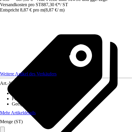
Versandkosten pro ST
887,30 €
*
/
ST
Entspricht 8,87 € pro m
(
8,87 €
/
m
)
Weitere Artikel des Verkäufers
Art.-Nr.
12078580
Ausführung
:
Zaunset
Pfostenstärke
:
3,5 x 5,5 cm
Geeignet für
:
Einbetonieren
Mehr Artikeldetails
Menge (ST)