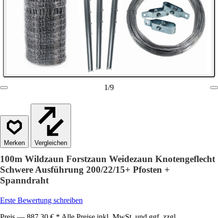
1
/
9
Vergleichen
100m Wildzaun Forstzaun Weidezaun Knotengeflecht
Schwere Ausführung 200/22/15+ Pfosten +
Spanndraht
Erste Bewertung schreiben
Preis — 887,30 € * Alle Preise inkl. MwSt. und ggf. zzgl.