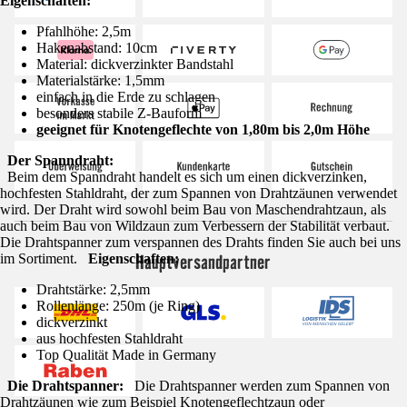
Eigenschaften:
Pfahlhöhe: 2,5m
Hakenabstand: 10cm
Material: dickverzinkter Bandstahl
Materialstärke: 1,5mm
einfach in die Erde zu schlagen
besonders stabile Z-Bauform
geeignet für Knotengeflechte von 1,80m bis 2,0m Höhe
Der Spanndraht:
Beim dem Spanndraht handelt es sich um einen dickverzinken,
hochfesten Stahldraht, der zum Spannen von Drahtzäunen verwendet
wird. Der Draht wird sowohl beim Bau von Maschendrahtzaun, als
auch beim Bau von Wildzaun zum Verbessern der Stabilität verbaut.
Die Drahtspanner zum verspannen des Drahts finden Sie auch bei uns
Hauptversandpartner
im Sortiment.
Eigenschaften:
Drahtstärke: 2,5mm
Rollenlänge: 250m (je Ring)
dickverzinkt
aus hochfesten Stahldraht
Top Qualität Made in Germany
Die Drahtspanner:
Die Drahtspanner werden zum Spannen von
Drahtzäunen wie zum Beispiel Knotengeflechtzaun oder