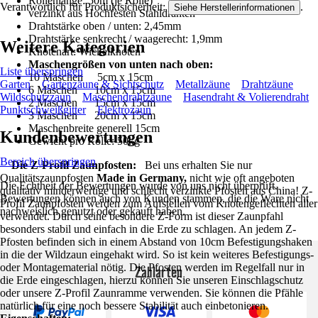
Rollenlänge: 50m (je Rolle)
Verantwortlich für Produktsicherheit:
.
Siehe Herstellerinformationen
verzinkt aus Hochfesten Stahldrähten
Drahtstärke oben / unten: 2,45mm
Drahtstärke senkrecht / waagerecht: 1,9mm
Weitere Kategorien
Knotenart: Wickelknoten
Maschengrößen von unten nach oben:
Liste überspringen
10 Maschen 5cm x 15cm
Garten
Gartenzäune & Sichtschutz
Metallzäune
Drahtzäune
6 Maschen 10cm x 15cm
Wildschutzzaun
Maschendrahtzäune
Hasendraht & Volierendraht
2 Maschen 15cm x 15cm
Punktschweißgitter
Elektrozaun
3 Maschen 20cm x 15cm
Maschenbreite generell 15cm
Kundenbewertungen
Gewicht pro Rolle: 50kg
Bereich überspringen
Die Z-Profil Zaunpfosten:
Bei uns erhalten Sie nur
Qualitätszaunpfosten
Made in Germany,
nicht wie oft angeboten
Die Echtheit der Bewertungen wurde von uns nicht überprüft.
qualitativ minderwertige und schlecht verzinkte Pfosten aus China! Z-
Bewertungen können auch von Kunden stammen, die die Ware nicht
Profil Zaunpfosten werden zum Aufstellen vom Knotengeflechten aller
nachweislich genutzt oder gekauft haben.
verwendet. Durch seine besondere Z-Form ist dieser Zaunpfahl
besonders stabil und einfach in die Erde zu schlagen. An jedem Z-
Pfosten befinden sich in einem Abstand von 10cm Befestigungshaken
in die der Wildzaun eingehakt wird. So ist kein weiteres Befestigungs-
oder Montagematerial nötig. Die Pfosten werden im Regelfall nur in
Zahlarten
die Erde eingeschlagen, hierzu können Sie unseren Einschlagschutz
oder unsere Z-Profil Zaunramme verwenden. Sie können die Pfähle
natürlich für eine noch bessere Stabilität auch einbetonieren.