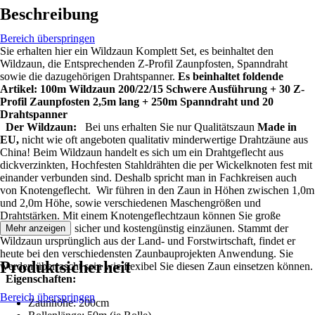
Beschreibung
Bereich überspringen
Sie erhalten hier ein Wildzaun Komplett Set, es beinhaltet den
Wildzaun, die Entsprechenden Z-Profil Zaunpfosten, Spanndraht
sowie die dazugehörigen Drahtspanner.
Es beinhaltet foldende
Artikel: 100m Wildzaun 200/22/15 Schwere Ausführung + 30 Z-
Profil Zaunpfosten 2,5m lang + 250m Spanndraht und 20
Drahtspanner
Der Wildzaun:
Bei uns erhalten Sie nur Qualitätszaun
Made in
EU,
nicht wie oft angeboten qualitativ minderwertige Drahtzäune aus
China! Beim Wildzaun handelt es sich um ein Drahtgeflecht aus
dickverzinkten, Hochfesten Stahldrähten die per Wickelknoten fest mit
einander verbunden sind. Deshalb spricht man in Fachkreisen auch
von Knotengeflecht. Wir führen in den Zaun in Höhen zwischen 1,0m
und 2,0m Höhe, sowie verschiedenen Maschengrößen und
Drahtstärken. Mit einem Knotengeflechtzaun können Sie große
Flächen schnell, sicher und kostengünstig einzäunen. Stammt der
Mehr anzeigen
Wildzaun ursprünglich aus der Land- und Forstwirtschaft, findet er
heute bei den verschiedensten Zaunbauprojekten Anwendung. Sie
Produktsicherheit
werden überrascht sein wie flexibel Sie diesen Zaun einsetzen können.
Eigenschaften:
Bereich überspringen
Zaunhöhe: 200cm