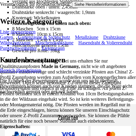
verzinkt aus Hochfesten Stahldrähten
Verantwortlich für Produktsicherheit:
.
Siehe Herstellerinformationen
Drahtstärke oben / unten: 2,45mm
Drahtstärke senkrecht / waagerecht: 1,9mm
Knotenart: Wickelknoten
Weitere Kategorien
Maschengrößen von unten nach oben:
8 Maschen 5cm x 15cm
Liste überspringen
8 Maschen 10cm x 15cm
Garten
Gartenzäune & Sichtschutz
Metallzäune
Drahtzäune
2 Maschen 15cm x 15cm
Wildschutzzaun
Maschendrahtzäune
Hasendraht & Volierendraht
Maschenbreite generell 15cm
Punktschweißgitter
Elektrozaun
Gewicht pro Rolle: 39kg
Kundenbewertungen
Die Z-Profil Zaunpfosten:
Bei uns erhalten Sie nur
Qualitätszaunpfosten
Made in Germany,
nicht wie oft angeboten
Bereich überspringen
qualitativ minderwertige und schlecht verzinkte Pfosten aus China! Z-
Profil Zaunpfosten werden zum Aufstellen vom Knotengeflechten aller
Die Echtheit der Bewertungen wurde von uns nicht überprüft.
verwendet. Durch seine besondere Z-Form ist dieser Zaunpfahl
Bewertungen können auch von Kunden stammen, die die Ware nicht
besonders stabil und einfach in die Erde zu schlagen. An jedem Z-
nachweislich genutzt oder gekauft haben.
Pfosten befinden sich in einem Abstand von 10cm Befestigungshaken
in die der Wildzaun eingehakt wird. So ist kein weiteres Befestigungs-
oder Montagematerial nötig. Die Pfosten werden im Regelfall nur in
die Erde eingeschlagen, hierzu können Sie unseren Einschlagschutz
oder unsere Z-Profil Zaunramme verwenden. Sie können die Pfähle
Zahlarten
natürlich für eine noch bessere Stabilität auch einbetonieren.
Eigenschaften: