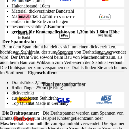
Pfahlhöhe: 2,0m
Hakenabstand: 10cm
Material: dickverzinkter Bandstahl
Materialstärke: 1,5mm
einfach in die Erde zu schlagen
besonders stabile Z-Bauform
geeignet für Knotengeflechte von 1,30m bis 1,60m Höhe
Der Spanndraht:
Beim dem Spanndraht handelt es sich um einen dickverzinken,
hochfesten Stahldraht, der zum Spannen von Drahtzäunen verwendet
wird. Der Draht wird sowohl beim Bau von Maschendrahtzaun, als
auch beim Bau von Wildzaun zum Verbessern der Stabilität verbaut.
Die Drahtspanner zum verspannen des Drahts finden Sie auch bei uns
im Sortiment.
Eigenschaften:
Drahtstärke: 2,5mm
Hauptversandpartner
Rollenlänge: 250m (je Ring)
dickverzinkt
aus hochfesten Stahldraht
Top Qualität Made in Germany
Die Drahtspanner:
Die Drahtspanner werden zum Spannen von
Drahtzäunen wie zum Beispiel Knotengeflechtzaun oder
Maschendrahtzaun mithilfe von Spanndraht verwendet. Die Spanner
kommen überall dort zum Einsatz wo Spanndrähte oder Spannseile