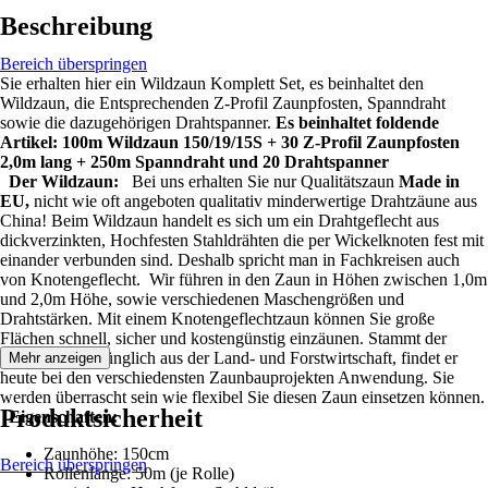
Beschreibung
Bereich überspringen
Sie erhalten hier ein Wildzaun Komplett Set, es beinhaltet den
Wildzaun, die Entsprechenden Z-Profil Zaunpfosten, Spanndraht
sowie die dazugehörigen Drahtspanner.
Es beinhaltet foldende
Artikel: 100m Wildzaun 150/19/15S + 30 Z-Profil Zaunpfosten
2,0m lang + 250m Spanndraht und 20 Drahtspanner
Der Wildzaun:
Bei uns erhalten Sie nur Qualitätszaun
Made in
EU,
nicht wie oft angeboten qualitativ minderwertige Drahtzäune aus
China! Beim Wildzaun handelt es sich um ein Drahtgeflecht aus
dickverzinkten, Hochfesten Stahldrähten die per Wickelknoten fest mit
einander verbunden sind. Deshalb spricht man in Fachkreisen auch
von Knotengeflecht. Wir führen in den Zaun in Höhen zwischen 1,0m
und 2,0m Höhe, sowie verschiedenen Maschengrößen und
Drahtstärken. Mit einem Knotengeflechtzaun können Sie große
Flächen schnell, sicher und kostengünstig einzäunen. Stammt der
Wildzaun ursprünglich aus der Land- und Forstwirtschaft, findet er
Mehr anzeigen
heute bei den verschiedensten Zaunbauprojekten Anwendung. Sie
werden überrascht sein wie flexibel Sie diesen Zaun einsetzen können.
Produktsicherheit
Eigenschaften:
Zaunhöhe: 150cm
Bereich überspringen
Rollenlänge: 50m (je Rolle)