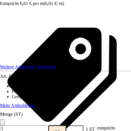
Entspricht 6,61 € pro m
(
6,61 €
/
m
)
Weitere Artikel des Verkäufers
Art.-Nr.
12078634
Ausführung
:
Zaunset
Pfostenstärke
:
3,5 x 5,5 cm
Geeignet für
:
Einbetonieren
Mehr Artikeldetails
Menge (ST)
entspricht
1 ST