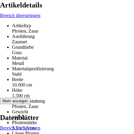
Artikeldetails
Bereich überspringen
Artikeltyp
Pfosten, Zaun
Ausführung
Zaunset
Grundfarbe
Grau
Material
Metall
Materialspezifizierung
Stahl
Breite
10.000 cm
Höhe
1.500 cm
Serienausstattung
Mehr anzeigen
Pfosten, Zaun
Gewicht
Datenblätter
160 kg
Pfostenstärke
Bereich überspringen
3,5 x 5,5 cm
Länge Pfosten