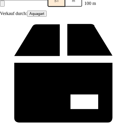
ST
m
100 m
Verkauf durch:
Aquagart