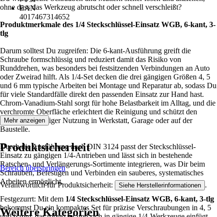
ohne dass das Werkzeug abrutscht oder schnell verschleißt?
EAN
4017467314652
Produktmerkmale des 1/4 Steckschlüssel-Einsatz WGB, 6-kant, 3-
tlg
Darum solltest Du zugreifen: Die 6-kant-Ausführung greift die
Schraube formschlüssig und reduziert damit das Risiko von
Runddrehen, was besonders bei festsitzenden Verbindungen an Auto
oder Zweirad hilft. Als 1/4-Set decken die drei gängigen Größen 4, 5
und 6 mm typische Arbeiten bei Montage und Reparatur ab, sodass Du
für viele Standardfälle direkt den passenden Einsatz zur Hand hast.
Chrom-Vanadium-Stahl sorgt für hohe Belastbarkeit im Alltag, und die
verchromte Oberfläche erleichtert die Reinigung und schützt den
Einsatz bei häufiger Nutzung in Werkstatt, Garage oder auf der
Mehr anzeigen
Baustelle.
Produktsicherheit
Durch die Ausführung nach DIN 3124 passt der Steckschlüssel-
Einsatz zu gängigen 1/4-Antrieben und lässt sich in bestehende
Ratschen- und Verlängerungs-Sortimente integrieren, was Dir beim
Bereich überspringen
Schrauben, Befestigen und Verbinden ein sauberes, systematisches
Arbeiten ermöglicht.
Verantwortlich für Produktsicherheit:
.
Siehe Herstellerinformationen
Festgezurrt: Mit dem
1/4 Steckschlüssel-Einsatz WGB, 6-kant, 3-tlg
bekommst Du ein kompaktes Set für präzise Verschraubungen in 4, 5
Weitere Kategorien
und 6 mm, das robust ist und sich in gängige 1/4-Werkzeuge einfügt.