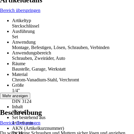
Artikeldetails
Bereich überspringen
Artikeltyp
Steckschlüssel
Ausführung
Set
Anwendung
Montage, Befestigen, Lösen, Schrauben, Verbinden
Anwendungsbereich
Schrauben, Zweiräder, Auto
Räume
Baustelle, Garage, Werkstatt
Material
Chrom-Vanadium-Stahl, Verchromt
Größe
1/4"
Norm
Mehr anzeigen
DIN 3124
Inhalt
Beschreibung
3 Stück
Set bestehend aus
Bereich überspringen
4+5+6 mm
AKN (Artikelkurznummer)
Du willst kleine Schrauben und Muttern sicher lösen und anziehen,
7Y3F