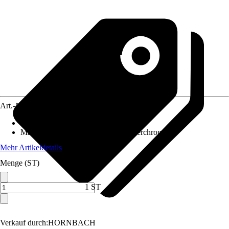
Art.-Nr.
5637361
Inhalt
:
3 Stück
Material
:
Chrom-Vanadium-Stahl, Verchromt
Mehr Artikeldetails
Menge (ST)
1 ST
Verkauf durch:
HORNBACH