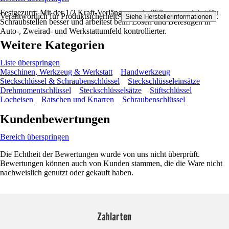
Festgezurrt: Mit der 1/2 Kraft-Verlängerung in 250 mm erreichst Du
Verantwortlich für Produktsicherheit:
.
Siehe Herstellerinformationen
Schraubstellen besser und arbeitest beim Lösen und Befestigen in
Auto-, Zweirad- und Werkstattumfeld kontrollierter.
Weitere Kategorien
Liste überspringen
Maschinen, Werkzeug & Werkstatt
Handwerkzeug
Steckschlüssel & Schraubenschlüssel
Steckschlüsseleinsätze
Drehmomentschlüssel
Steckschlüsselsätze
Stiftschlüssel
Locheisen
Ratschen und Knarren
Schraubenschlüssel
Kundenbewertungen
Bereich überspringen
Die Echtheit der Bewertungen wurde von uns nicht überprüft.
Bewertungen können auch von Kunden stammen, die die Ware nicht
nachweislich genutzt oder gekauft haben.
Zahlarten