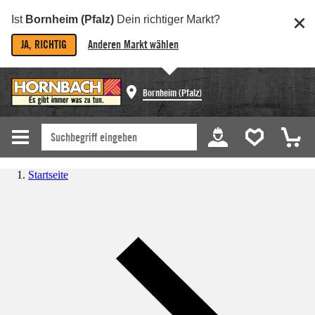
Ist
Bornheim (Pfalz)
Dein richtiger Markt?
JA, RICHTIG
Anderen Markt wählen
Bornheim (Pfalz)
Startseite