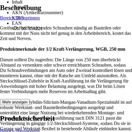
Inhalt
Beschreibung
1 Stück
AKN (Artikelkurznummer)
Bereich überspringen
KDF5
EAN
Greifst Du bei festsitzenden Schrauben ständig an Bauteilen oder
4017467354221
kommst mit der Nuss nicht tief genug in den Arbeitsbereich, kostet das
Zeit und Nerven.
Produktmerkmale der 1/2 Kraft-Verlängerung, WGB, 250 mm
Darum solltest Du zugreifen: Die Länge von 250 mm überbrückt
Abstand zu versenkten oder schwer erreichbaren Schrauben, sodass
Du Schraubverbindungen am Auto oder Zweirad kontrolliert lösen und
montieren kannst, ohne mit der Ratsche am Umfeld anzustoßen. Als
Steckschlüssel-Zubehör in Kraft-Ausführung ist die Verlängerung für
Anwendungen mit hoher Belastung ausgelegt, was Dir beim Lösen
fester Verbindungen mehr Reserven im Arbeitsalltag gibt.
Der Chrom-Molybdän-Silicium-Mangan-Vanadium-Spezialstahl ist auf
Mehr anzeigen
robuste Werkstatt- und Baustellenbedingungen ausgelegt und
unterstützt eine lange Nutzung bei wiederkehrenden Montage- und
Produktsicherheit
Schraubarbeiten. Durch die Ausführung nach DIN 3121 passt die
Verlängerung in gängige 1/2-Steckschlüssel-Systeme, sodass Du sie in
Garage und Werkstatt flexibel in bestehende Abläufe einbinden kannst.
Bereich überspringen