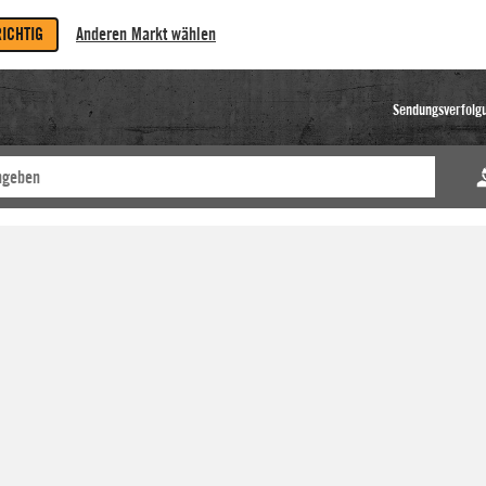
RICHTIG
Anderen Markt wählen
Sendungsverfolg