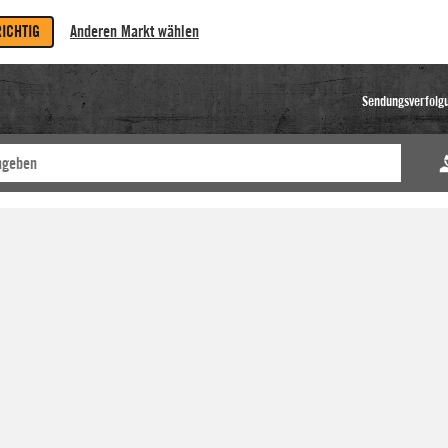
RICHTIG
Anderen Markt wählen
Sendungsverfolg