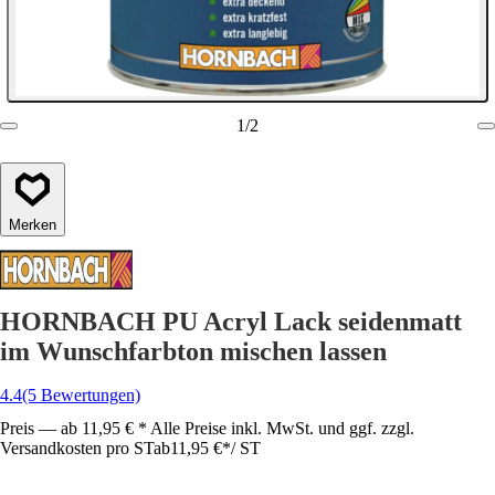
1
/
2
Merken
HORNBACH PU Acryl Lack seidenmatt
im Wunschfarbton mischen lassen
4.4
(5 Bewertungen)
Preis — ab 11,95 € * Alle Preise inkl. MwSt. und ggf. zzgl.
Versandkosten pro ST
ab
11,95 €
*
/
ST