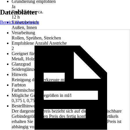
Grundierung empfohlen
Ja
Datenblätter
Trockendauer ca.
12 h
Bereich überspringen
Einsatzbereich
Außen, Innen
Verarbeitung
Rollen, Sprühen, Streichen
Empfohlene Anzahl Anstriche
2
Geeignet für Untergrund
Metall, Holz, Hart-PVC
Glanzgrad
Seidenglänzend
Hinweis
Reinigung der Werkzeuge mit Wasser.
Farbton
Farbmischservice
Mögliche Gebindegrößen in ml/l
0,375 l, 0,75 l, 2 l
Bestellhinweis
Der dargestellte Preis bezieht sich auf die kleinste mischbare
Gebindegröße. Den Preis des fertig konfigurierten Artikels
erhalten Sie nach Abschluss der Konfiguration. Der Preis ist
abhängig von der gewählten Gebindegröße.