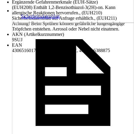
Ergänzende Gefahrenmerkmale (EUH-Sätze)
(EUH208) Enthält 1,2-Benzisothiazol-3(2H)-on. Kann
allergische Reaktionen hervorrufen., (EUH210)
Sicherheitsdatenblatt
Sicherheitsdatenblatt auf Anfrage erhältlich., (EUH211)
Achtung! Beim Sprühen können gefährliche lungengängige
Tröpfchen entstehen. Aerosol oder Nebel nicht einatmen.
AKN (Artikelkurznummer)
9SUJ
EAN
4306516017263, 4306516304677, 4306516388875