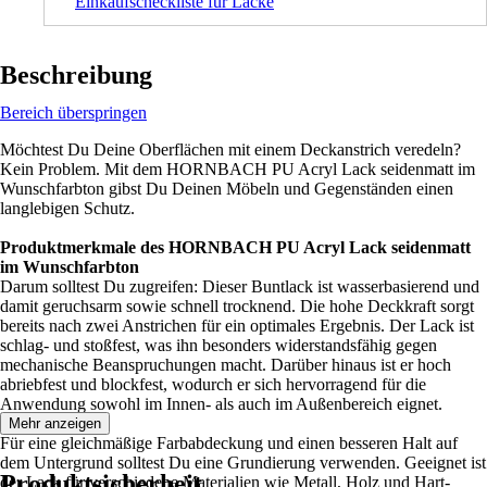
Einkaufscheckliste für Lacke
Beschreibung
Bereich überspringen
Möchtest Du Deine Oberflächen mit einem Deckanstrich veredeln?
Kein Problem. Mit dem HORNBACH PU Acryl Lack seidenmatt im
Wunschfarbton gibst Du Deinen Möbeln und Gegenständen einen
langlebigen Schutz.
Produktmerkmale des HORNBACH PU Acryl Lack seidenmatt
im Wunschfarbton
Darum solltest Du zugreifen: Dieser Buntlack ist wasserbasierend und
damit geruchsarm sowie schnell trocknend. Die hohe Deckkraft sorgt
bereits nach zwei Anstrichen für ein optimales Ergebnis. Der Lack ist
schlag- und stoßfest, was ihn besonders widerstandsfähig gegen
mechanische Beanspruchungen macht. Darüber hinaus ist er hoch
abriebfest und blockfest, wodurch er sich hervorragend für die
Anwendung sowohl im Innen- als auch im Außenbereich eignet.
Mehr anzeigen
Für eine gleichmäßige Farbabdeckung und einen besseren Halt auf
dem Untergrund solltest Du eine Grundierung verwenden. Geeignet ist
Produktsicherheit
der Lack für verschiedene Materialien wie Metall, Holz und Hart-