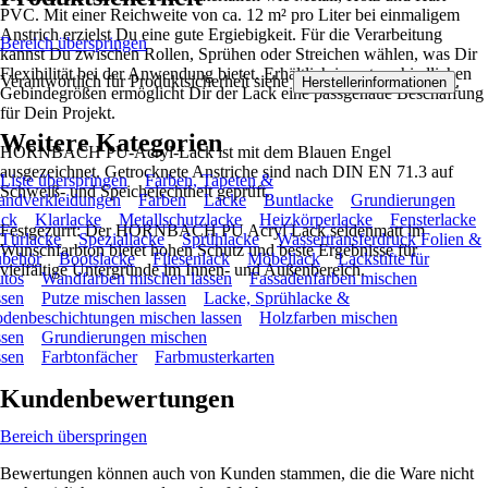
PVC. Mit einer Reichweite von ca. 12 m² pro Liter bei einmaligem
Anstrich erzielst Du eine gute Ergiebigkeit. Für die Verarbeitung
Bereich überspringen
kannst Du zwischen Rollen, Sprühen oder Streichen wählen, was Dir
Flexibilität bei der Anwendung bietet. Erhältlich in unterschiedlichen
Verantwortlich für Produktsicherheit siehe
.
Herstellerinformationen
Gebindegrößen ermöglicht Dir der Lack eine passgenaue Beschaffung
für Dein Projekt.
Weitere Kategorien
HORNBACH PU-Acryl-Lack ist mit dem Blauen Engel
ausgezeichnet. Getrocknete Anstriche sind nach DIN EN 71.3 auf
Liste überspringen
Farben, Tapeten &
Schweiß- und Speichelechtheit geprüft.
ndverkleidungen
Farben
Lacke
Buntlacke
Grundierungen
ck
Klarlacke
Metallschutzlacke
Heizkörperlacke
Fensterlacke
Festgezurrt: Der HORNBACH PU Acryl Lack seidenmatt im
Türlacke
Speziallacke
Sprühlacke
Wassertransferdruck Folien &
Wunschfarbton bietet hohen Schutz und beste Ergebnisse für
behör
Bootslacke
Fliesenlack
Möbellack
Lackstifte für
vielfältige Untergründe im Innen- und Außenbereich.
tos
Wandfarben mischen lassen
Fassadenfarben mischen
ssen
Putze mischen lassen
Lacke, Sprühlacke &
denbeschichtungen mischen lassen
Holzfarben mischen
ssen
Grundierungen mischen
ssen
Farbtonfächer
Farbmusterkarten
Kundenbewertungen
Bereich überspringen
Bewertungen können auch von Kunden stammen, die die Ware nicht