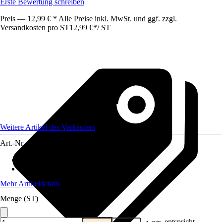
Erste Bewertung schreiben
Preis — 12,99 € * Alle Preise inkl. MwSt. und ggf. zzgl.
Versandkosten pro ST
12,99 €
*
/
ST
Weitere Artikel des Verkäufers
Art.-Nr.
12688261
Lebensphase
:
Alle Lebensphasen
Futtermittelart
:
Alleinfuttermittel
Mehr Artikeldetails
Menge (ST)
entspricht