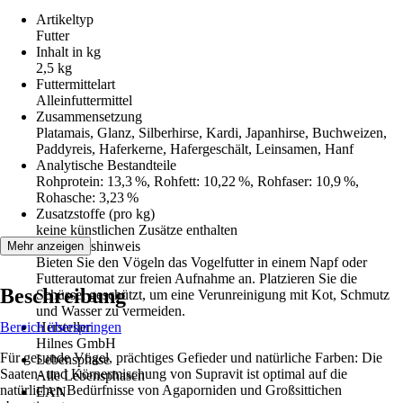
Artikeltyp
Futter
Inhalt in kg
2,5 kg
Futtermittelart
Alleinfuttermittel
Zusammensetzung
Platamais, Glanz, Silberhirse, Kardi, Japanhirse, Buchweizen,
Paddyreis, Haferkerne, Hafergeschält, Leinsamen, Hanf
Analytische Bestandteile
Rohprotein: 13,3 %, Rohfett: 10,22 %, Rohfaser: 10,9 %,
Rohasche: 3,23 %
Zusatzstoffe (pro kg)
keine künstlichen Zusätze enthalten
Fütterungshinweis
Mehr anzeigen
Bieten Sie den Vögeln das Vogelfutter in einem Napf oder
Futterautomat zur freien Aufnahme an. Platzieren Sie die
Beschreibung
Schüssel geschützt, um eine Verunreinigung mit Kot, Schmutz
und Wasser zu vermeiden.
Bereich überspringen
Hersteller
Hilnes GmbH
Für gesunde Vögel, prächtiges Gefieder und natürliche Farben: Die
Lebensphase
Saaten- und Körnermischung von Supravit ist optimal auf die
Alle Lebensphasen
natürlichen Bedürfnisse von Agaporniden und Großsittichen
EAN