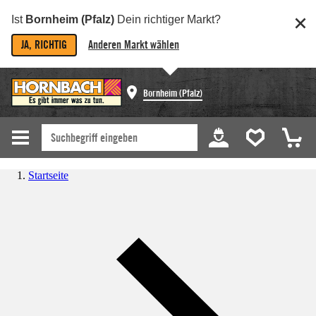
Ist
Bornheim (Pfalz)
Dein richtiger Markt?
JA, RICHTIG
Anderen Markt wählen
Bornheim (Pfalz)
Startseite