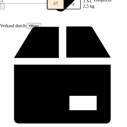
1 ST
ST
kg
2,5 kg
Verkauf durch:
Hilnes