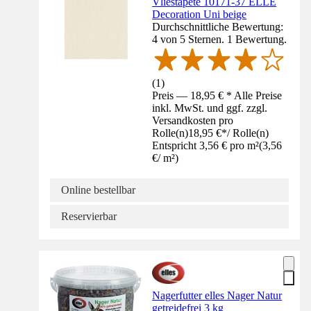
Vliestapete 10171-37 ELLE
Decoration Uni beige
Durchschnittliche Bewertung:
4 von 5 Sternen. 1 Bewertung.
(
1
)
Preis — 18,95 € * Alle Preise
inkl. MwSt. und ggf. zzgl.
Versandkosten pro
Rolle(n)
18,95 €
*
/
Rolle(n)
Entspricht 3,56 € pro m²
(
3,56
€
/
m²
)
Online bestellbar
Reservierbar
Nagerfutter elles Nager Natur
getreidefrei 3 kg