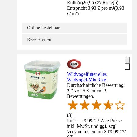
Rolle(n)
20,95 €
*
/
Rolle(n)
Entspricht 3,93 € pro m²
(
3,93
€
/
m²
)
Online bestellbar
Reservierbar
Wildvogelfutter elles
Wildvogel-Mix 3 kg
Durchschnittliche Bewertung:
3.7 von 5 Sternen. 3
Bewertungen.
(
3
)
Preis — 9,99 € * Alle Preise
inkl. MwSt. und ggf. zzgl.
Versandkosten pro ST
9,99 €
*
/