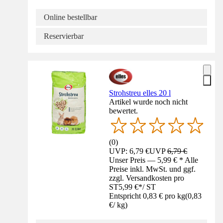
Online bestellbar
Reservierbar
Strohstreu elles 20 l
Artikel wurde noch nicht
bewertet.
(
0
)
UVP: 6,79 €
UVP
6,79 €
Unser Preis — 5,99 € * Alle
Preise inkl. MwSt. und ggf.
zzgl. Versandkosten pro
ST
5,99 €
*
/
ST
Entspricht 0,83 € pro kg
(
0,83
€
/
kg
)