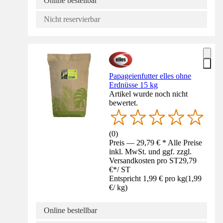
Online bestellbar
Nicht reservierbar
Papageienfutter elles ohne
Erdnüsse 15 kg
Artikel wurde noch nicht
bewertet.
(
0
)
Preis — 29,79 € * Alle Preise
inkl. MwSt. und ggf. zzgl.
Versandkosten pro ST
29,79
€
*
/
ST
Entspricht 1,99 € pro kg
(
1,99
€
/
kg
)
Online bestellbar