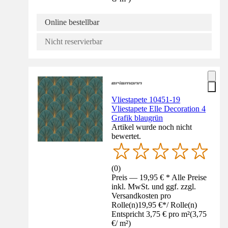
Online bestellbar
Nicht reservierbar
Vliestapete 10451-19
Vliestapete Elle Decoration 4
Grafik blaugrün
Artikel wurde noch nicht
bewertet.
(
0
)
Preis — 19,95 € * Alle Preise
inkl. MwSt. und ggf. zzgl.
Versandkosten pro
Rolle(n)
19,95 €
*
/
Rolle(n)
Entspricht 3,75 € pro m²
(
3,75
€
/
m²
)