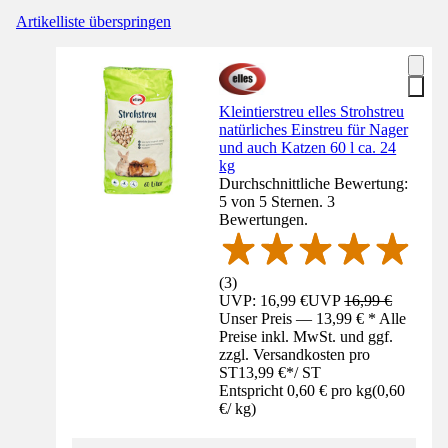
Artikelliste überspringen
Kleintierstreu elles Strohstreu
natürliches Einstreu für Nager
und auch Katzen 60 l ca. 24
kg
Durchschnittliche Bewertung:
5 von 5 Sternen. 3
Bewertungen.
(
3
)
UVP: 16,99 €
UVP
16,99 €
Unser Preis — 13,99 € * Alle
Preise inkl. MwSt. und ggf.
zzgl. Versandkosten pro
ST
13,99 €
*
/
ST
Entspricht 0,60 € pro kg
(
0,60
€
/
kg
)