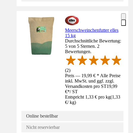
Meerschweinchenfutter elles
15 kg
Durchschnittliche Bewertung:
5 von 5 Sternen. 2
Bewertungen.
(
2
)
Preis — 19,99 € * Alle Preise
inkl. MwSt. und ggf. zzgl.
Versandkosten pro ST
19,99
€
*
/
ST
Entspricht 1,33 € pro kg
(
1,33
€
/
kg
)
Online bestellbar
Nicht reservierbar