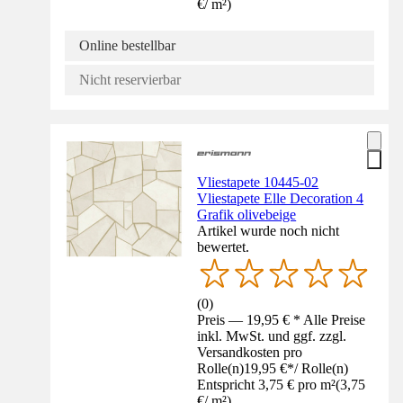
€
/
m²
)
Online bestellbar
Nicht reservierbar
Vliestapete 10445-02
Vliestapete Elle Decoration 4
Grafik olivebeige
Artikel wurde noch nicht
bewertet.
(
0
)
Preis — 19,95 € * Alle Preise
inkl. MwSt. und ggf. zzgl.
Versandkosten pro
Rolle(n)
19,95 €
*
/
Rolle(n)
Entspricht 3,75 € pro m²
(
3,75
€
/
m²
)