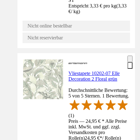
ST
Entspricht 3,33 € pro kg
(
3,33
€
/
kg
)
Nicht online bestellbar
Nicht reservierbar
Vliestapete 10202-07 Elle
Decoration 2 Floral grün
Durchschnittliche Bewertung:
5 von 5 Sternen. 1 Bewertung.
(
1
)
Preis — 24,95 € * Alle Preise
inkl. MwSt. und ggf. zzgl.
Versandkosten pro
Rolle(n)
24,95 €
*
/
Rolle(n)