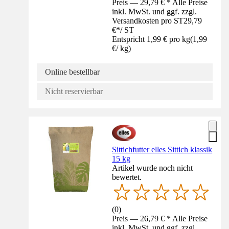
Preis — 29,79 € * Alle Preise
inkl. MwSt. und ggf. zzgl.
Versandkosten pro ST
29,79
€
*
/
ST
Entspricht 1,99 € pro kg
(
1,99
€
/
kg
)
Online bestellbar
Nicht reservierbar
Sittichfutter elles Sittich klassik
15 kg
Artikel wurde noch nicht
bewertet.
(
0
)
Preis — 26,79 € * Alle Preise
inkl. MwSt. und ggf. zzgl.