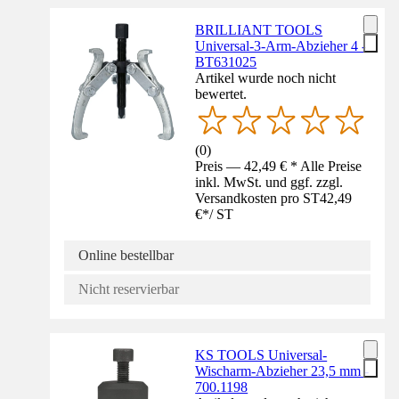
BRILLIANT TOOLS
Universal-3-Arm-Abzieher 4 -
BT631025
Artikel wurde noch nicht
bewertet.
(
0
)
Preis — 42,49 € * Alle Preise
inkl. MwSt. und ggf. zzgl.
Versandkosten pro ST
42,49
€
*
/
ST
Online bestellbar
Nicht reservierbar
KS TOOLS Universal-
Wischarm-Abzieher 23,5 mm -
700.1198