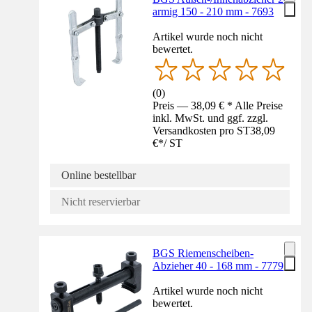
armig 150 - 210 mm - 7693
Artikel wurde noch nicht
bewertet.
(
0
)
Preis — 38,09 € * Alle Preise
inkl. MwSt. und ggf. zzgl.
Versandkosten pro ST
38,09
€
*
/
ST
Online bestellbar
Nicht reservierbar
BGS Riemenscheiben-
Abzieher 40 - 168 mm - 7779
Artikel wurde noch nicht
bewertet.