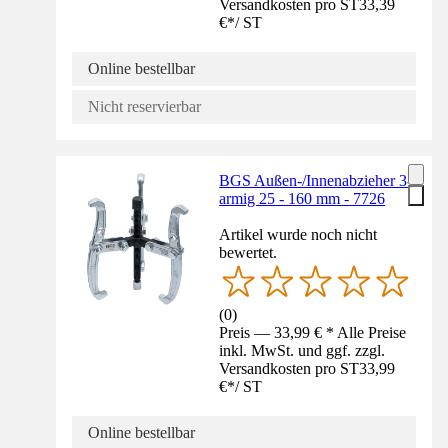
Versandkosten pro ST
33,39
€
*
/
ST
Online bestellbar
Nicht reservierbar
BGS Außen-/Innenabzieher 3-
armig 25 - 160 mm - 7726
Artikel wurde noch nicht
bewertet.
(
0
)
Preis — 33,99 € * Alle Preise
inkl. MwSt. und ggf. zzgl.
Versandkosten pro ST
33,99
€
*
/
ST
Online bestellbar