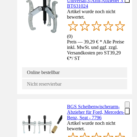
Universal-3-Arm-Abzieher 3 -
BT631024
Artikel wurde noch nicht
bewertet.
(
0
)
Preis — 39,29 € * Alle Preise
inkl. MwSt. und ggf. zzgl.
Versandkosten pro ST
39,29
€
*
/
ST
Online bestellbar
Nicht reservierbar
BGS Scheibenwischerarm-
Abzieher für Ford, Mercedes-
Benz, Seat - 7796
Artikel wurde noch nicht
bewertet.