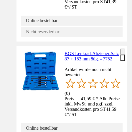
Versandkosten pro ST
41,39
€
*
/
ST
Online bestellbar
Nicht reservierbar
BGS Lenkrad-Abzieher-Satz
87 + 153 mm 8tlg. - 7752
Artikel wurde noch nicht
bewertet.
(
0
)
Preis — 41,59 € * Alle Preise
inkl. MwSt. und ggf. zzgl.
Versandkosten pro ST
41,59
€
*
/
ST
Online bestellbar