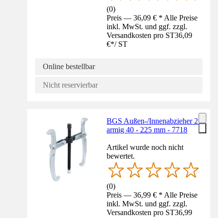
(
0
)
Preis — 36,09 € * Alle Preise
inkl. MwSt. und ggf. zzgl.
Versandkosten pro ST
36,09
€
*
/
ST
Online bestellbar
Nicht reservierbar
BGS Außen-/Innenabzieher 2-
armig 40 - 225 mm - 7718
Artikel wurde noch nicht
bewertet.
(
0
)
Preis — 36,99 € * Alle Preise
inkl. MwSt. und ggf. zzgl.
Versandkosten pro ST
36,99