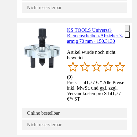
Nicht reservierbar
KS TOOLS Universal-
Riemenscheiben-Abzieher 3-
armig 70 mm - 150.3130
Artikel wurde noch nicht
bewertet.
(
0
)
Preis — 41,77 € * Alle Preise
inkl. MwSt. und ggf. zzgl.
Versandkosten pro ST
41,77
€
*
/
ST
Online bestellbar
Nicht reservierbar