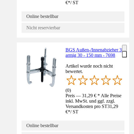
€
*
/
ST
Online bestellbar
Nicht reservierbar
BGS Außen-/Innenabzieher 3-
armig 30 - 150 mm - 7698
Artikel wurde noch nicht
bewertet.
(
0
)
Preis — 31,29 € * Alle Preise
inkl. MwSt. und ggf. zzgl.
Versandkosten pro ST
31,29
€
*
/
ST
Online bestellbar