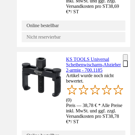
inkl. MwSt. und ggf. zzgl.
Versandkosten pro ST
38,69
€
*
/
ST
Online bestellbar
Nicht reservierbar
KS TOOLS Universal
Scheibenwischarm-Abzieher
2-armig - 700.1185
Artikel wurde noch nicht
bewertet.
(
0
)
Preis — 38,78 € * Alle Preise
inkl. MwSt. und ggf. zzgl.
Versandkosten pro ST
38,78
€
*
/
ST