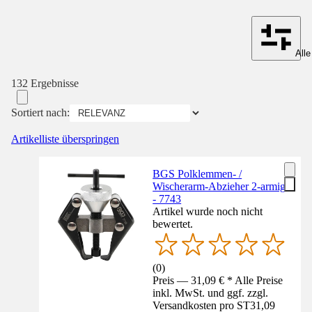
Alle
132 Ergebnisse
Sortiert nach:
Artikelliste überspringen
BGS Polklemmen- /
Wischerarm-Abzieher 2-armig
- 7743
Artikel wurde noch nicht
bewertet.
(
0
)
Preis — 31,09 € * Alle Preise
inkl. MwSt. und ggf. zzgl.
Versandkosten pro ST
31,09