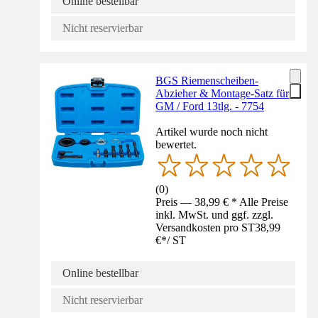
Online bestellbar
Nicht reservierbar
BGS Riemenscheiben-
Abzieher & Montage-Satz für
GM / Ford 13tlg. - 7754
Artikel wurde noch nicht
bewertet.
(
0
)
Preis — 38,99 € * Alle Preise
inkl. MwSt. und ggf. zzgl.
Versandkosten pro ST
38,99
€
*
/
ST
Online bestellbar
Nicht reservierbar