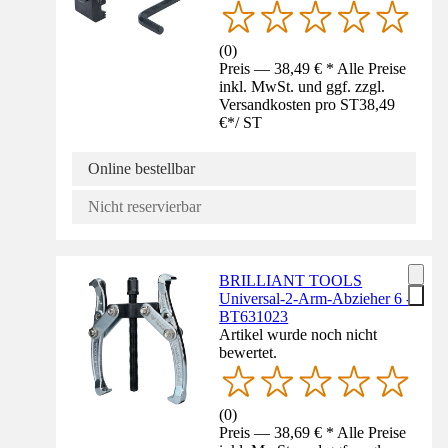
(
0
)
Preis — 38,49 € * Alle Preise
inkl. MwSt. und ggf. zzgl.
Versandkosten pro ST
38,49
€
*
/
ST
Online bestellbar
Nicht reservierbar
BRILLIANT TOOLS
Universal-2-Arm-Abzieher 6 -
BT631023
Artikel wurde noch nicht
bewertet.
(
0
)
Preis — 38,69 € * Alle Preise