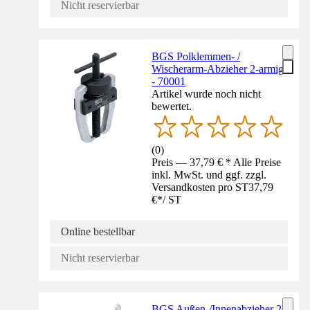
Nicht reservierbar
BGS Polklemmen- /
Wischerarm-Abzieher 2-armig
- 70001
Artikel wurde noch nicht
bewertet.
(
0
)
Preis — 37,79 € * Alle Preise
inkl. MwSt. und ggf. zzgl.
Versandkosten pro ST
37,79
€
*
/
ST
Online bestellbar
Nicht reservierbar
BGS Außen-/Innenabzieher 2-