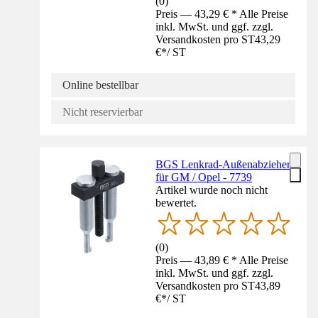
(
0
)
Preis — 43,29 € * Alle Preise
inkl. MwSt. und ggf. zzgl.
Versandkosten pro ST
43,29
€
*
/
ST
Online bestellbar
Nicht reservierbar
BGS Lenkrad-Außenabzieher
für GM / Opel - 7739
Artikel wurde noch nicht
bewertet.
(
0
)
Preis — 43,89 € * Alle Preise
inkl. MwSt. und ggf. zzgl.
Versandkosten pro ST
43,89
€
*
/
ST