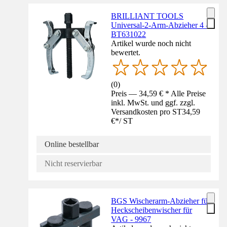
BRILLIANT TOOLS
Universal-2-Arm-Abzieher 4 -
BT631022
Artikel wurde noch nicht
bewertet.
(
0
)
Preis — 34,59 € * Alle Preise
inkl. MwSt. und ggf. zzgl.
Versandkosten pro ST
34,59
€
*
/
ST
Online bestellbar
Nicht reservierbar
BGS Wischerarm-Abzieher für
Heckscheibenwischer für
VAG - 9967