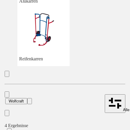
Alukarren
Reifenkarren
Wolfcraft
Alle
4 Ergebnisse