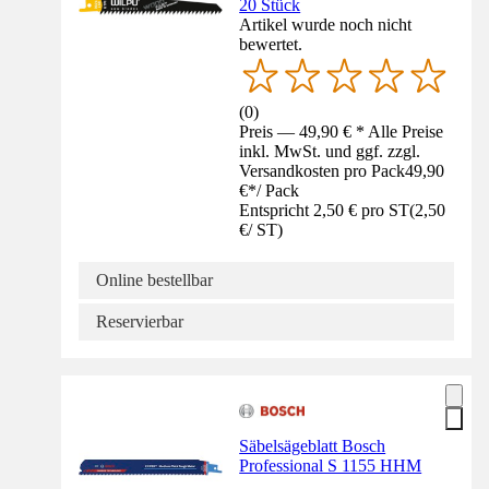
20 Stück
Artikel wurde noch nicht
bewertet.
(
0
)
Preis — 49,90 € * Alle Preise
inkl. MwSt. und ggf. zzgl.
Versandkosten pro Pack
49,90
€
*
/
Pack
Entspricht 2,50 € pro ST
(
2,50
€
/
ST
)
Online bestellbar
Reservierbar
Säbelsägeblatt Bosch
Professional S 1155 HHM