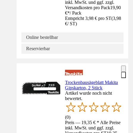
inkl. MwSt. und ggf. zzgl.
Versandkosten pro Pack
19,90
€
*
/
Pack
Entspricht 3,98 € pro ST
(
3,98
€
/
ST
)
Online bestellbar
Reservierbar
Trockenbausägeblatt Makita
Gipskarton, 2 Stück
Artikel wurde noch nicht
bewertet.
(
0
)
Preis — 19,35 € * Alle Preise
inkl. MwSt. und ggf. zzgl.