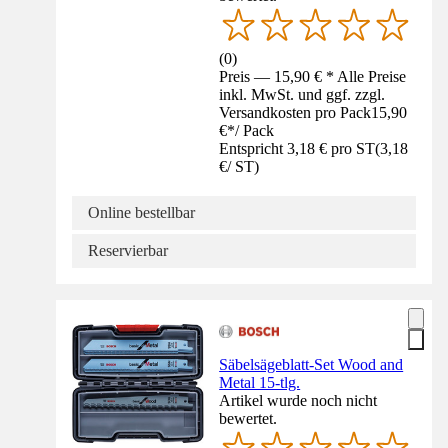
(
0
)
Preis — 15,90 € * Alle Preise
inkl. MwSt. und ggf. zzgl.
Versandkosten pro Pack
15,90
€
*
/
Pack
Entspricht 3,18 € pro ST
(
3,18
€
/
ST
)
Online bestellbar
Reservierbar
Säbelsägeblatt-Set Wood and
Metal 15-tlg.
Artikel wurde noch nicht
bewertet.