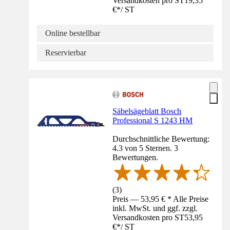
Versandkosten pro ST
19,35
€
*
/
ST
Online bestellbar
Reservierbar
Säbelsägeblatt Bosch
Professional S 1243 HM
Durchschnittliche Bewertung:
4.3 von 5 Sternen. 3
Bewertungen.
(
3
)
Preis — 53,95 € * Alle Preise
inkl. MwSt. und ggf. zzgl.
Versandkosten pro ST
53,95
€
*
/
ST