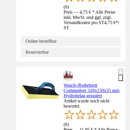
(
0
)
Preis — 4,75 € * Alle Preise
inkl. MwSt. und ggf. zzgl.
Versandkosten pro ST
4,75 €
*
/
ST
Online bestellbar
Reservierbar
Wasch-/Reibebrett
Commodore 320x150x35 mm,
Hydrobelag gerastert
Artikel wurde noch nicht
bewertet.
(
0
)
Preis — 11,95 € * Alle Preise