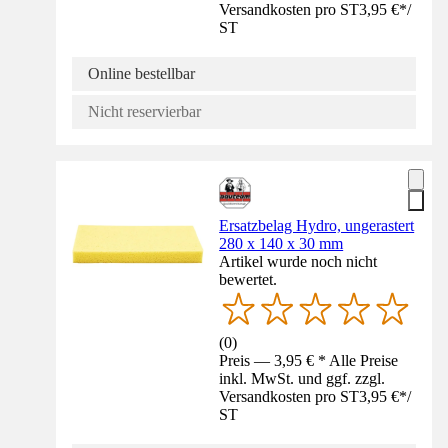
Versandkosten pro ST
3,95 €
*
/
ST
Online bestellbar
Nicht reservierbar
Ersatzbelag Hydro, ungerastert
280 x 140 x 30 mm
Artikel wurde noch nicht
bewertet.
(
0
)
Preis — 3,95 € * Alle Preise
inkl. MwSt. und ggf. zzgl.
Versandkosten pro ST
3,95 €
*
/
ST