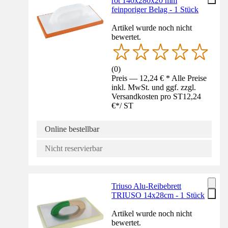
rot 140x280x20 mm
feinporiger Belag - 1 Stück
Artikel wurde noch nicht
bewertet.
(
0
)
Preis — 12,24 € * Alle Preise
inkl. MwSt. und ggf. zzgl.
Versandkosten pro ST
12,24
€
*
/
ST
Online bestellbar
Nicht reservierbar
Triuso Alu-Reibebrett
TRIUSO 14x28cm - 1 Stück
Artikel wurde noch nicht
bewertet.