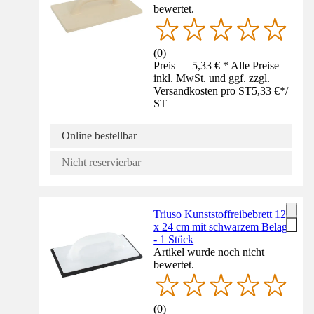
bewertet.
(
0
)
Preis — 5,33 € * Alle Preise
inkl. MwSt. und ggf. zzgl.
Versandkosten pro ST
5,33 €
*
/
ST
Online bestellbar
Nicht reservierbar
Triuso Kunststoffreibebrett 12
x 24 cm mit schwarzem Belag
- 1 Stück
Artikel wurde noch nicht
bewertet.
(
0
)