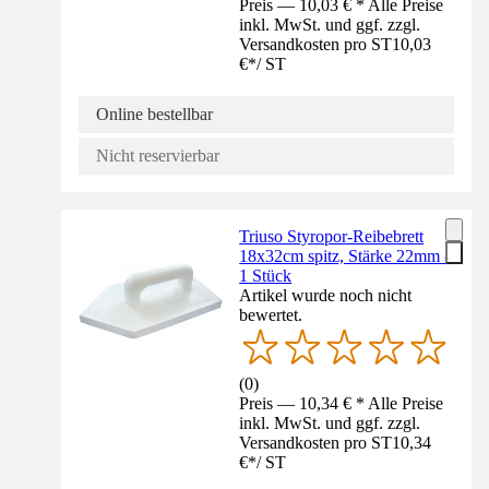
Preis — 10,03 € * Alle Preise
inkl. MwSt. und ggf. zzgl.
Versandkosten pro ST
10,03
€
*
/
ST
Online bestellbar
Nicht reservierbar
Triuso Styropor-Reibebrett
18x32cm spitz, Stärke 22mm -
1 Stück
Artikel wurde noch nicht
bewertet.
(
0
)
Preis — 10,34 € * Alle Preise
inkl. MwSt. und ggf. zzgl.
Versandkosten pro ST
10,34
€
*
/
ST