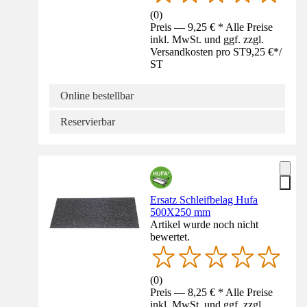
(
0
)
Preis — 9,25 € * Alle Preise
inkl. MwSt. und ggf. zzgl.
Versandkosten pro ST
9,25 €
*
/
ST
Online bestellbar
Reservierbar
Ersatz Schleifbelag Hufa
500X250 mm
Artikel wurde noch nicht
bewertet.
(
0
)
Preis — 8,25 € * Alle Preise
inkl. MwSt. und ggf. zzgl.