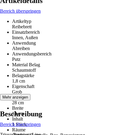
Artikeldetails
Bereich überspringen
Artikeltyp
Reibebrett
Einsatzbereich
Innen, Außen
Anwendung
Abreiben
Anwendungsbereich
Putz
Material Belag
Schaumstoff
Belagstärke
1,8 cm
Eigenschaft
Grob
Länge
Mehr anzeigen
28 cm
Breite
Beschreibung
14 cm
Inhalt
Bereich überspringen
1 Stück
Räume
Triuso Premium-Line