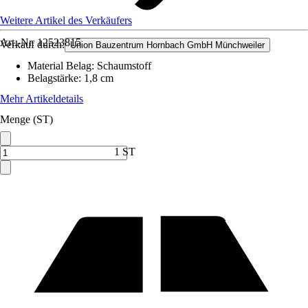
Weitere Artikel des Verkäufers
Art.-Nr.
12523815
Verkauf durch:
Union Bauzentrum Hornbach GmbH Münchweiler
Material Belag
:
Schaumstoff
Belagstärke
:
1,8 cm
Mehr Artikeldetails
Menge (ST)
1 ST