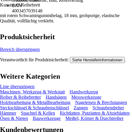
Outdoor, Baustelle, Bau, Renovierung
Kunststoff-Reibebrett
EAN
4003457039148
mit rotem Schwammgummibelag, 18 mm, grobporige, elastische
Qualität, vollflächig verklebt.
Produktsicherheit
Bereich überspringen
Verantwortlich für Produktsicherheit:
.
Siehe Herstellerinformationen
Weitere Kategorien
Liste überspringen
Maschinen, Werkzeug & Werkstatt
Handwerkzeug
Reiber & Reibebretter
Handsägen
Messwerkzeuge
Holzbearbeitung & Metallbearbeitung
Nageleisen & Brechstangen
Steckschlüssel & Schraubenschlüssel
Zangen
Schraubendreher
Hämmer
Spachtel & Kellen
Richtlatten, Putzlatten & Abziehlatten
Ösen & Nieten
Bauwerkzeuge
Meißel, Körner & Durchtreiber
Kundenbewertungen