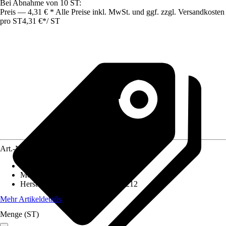
Bei Abnahme von 10 ST:
Preis — 4,31 € * Alle Preise inkl. MwSt. und ggf. zzgl. Versandkosten
pro ST
4,31 €
*
/
ST
Art.-Nr.
4024077
Artikeltyp
:
Steckdose
Montageart
:
Unterputz
Herstellerartikelnummer
:
20EUC212
Mehr Artikeldetails
Menge (ST)