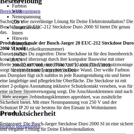
Beschreibung
IP 20
Farbton
Bereich überspringen
Weiß
Nennspannung
Suchst Du eine zuverlässige Lösung für Deine Elektroinstallation? Die
250 V
Busch-Jaeger 20 EUC-212 Steckdose Duro 2000 SI bietet Dir genau
Einsatzbereich
das.
Innen
Hinweis
Produktmerkmale der Busch-Jaeger 20 EUC-212 Steckdose Duro
Duroplast
2000 SI weiß
AKN (Artikelkurznummer)
Darum solltest Du zugreifen: Diese Steckdose ist für den Innenbereich
HW52
konzipiert und überzeugt durch ihre kompakte Bauweise mit einer
EAN
Breite von 55 mm und einer Höhe von 50 mm. Die Unterputzmontage
2004024077008, 4001794072071, 4008153413810,
sorgt für eine dezente Integration in Deine Wand. Der weiße Farbton
4011395194805, 4011395538906
aus Duroplast fügt sich nahtlos in jede Raumgestaltung ein und bietet
eine langlebige und pflegeleichte Oberfläche. Die Steckdose ist mit
einer 2-poligen Ausstattung inklusive Schutzkontakt versehen, was für
eine sichere Stromversorgung sorgt. Die Anschlussklemmen sind nach
VDE 0620 als Verbindungsklemmen approbiert, was zusätzliche
Mehr anzeigen
Sicherheit bietet. Mit einer Nennspannung von 250 V und der
Schutzart IP 20 ist sie bestens für den Einsatz in Wohnräumen
Produktsicherheit
geeignet.
Festgezurrt: Die Busch-Jaeger Steckdose Duro 2000 SI ist eine sichere
Bereich überspringen
und elegante Lösung für Deine Elektroinstallation.