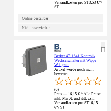
Versandkosten pro ST
3,53 €
*
/
ST
Online bestellbar
Nicht reservierbar
Berker 4711641 Kontroll-
Wechselschalter mit Wippe
W.1 grau
Artikel wurde noch nicht
bewertet.
(
0
)
Preis — 16,15 € * Alle Preise
inkl. MwSt. und ggf. zzgl.
Versandkosten pro ST
16,15
€
*
/
ST