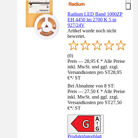
Radium LED Band 1000ZP
EH 4450 lm 2700 K 5 m
927/24V
Artikel wurde noch nicht
bewertet.
(
0
)
Preis — 28,95 € * Alle Preise
inkl. MwSt. und ggf. zzgl.
Versandkosten pro ST
28,95
€
*
/
ST
Bei Abnahme von 8 ST:
Preis — 27,50 € * Alle Preise
inkl. MwSt. und ggf. zzgl.
Versandkosten pro ST
27,50
€
*
/
ST
Produktdatenblatt