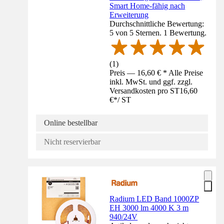
Smart Home-fähig nach
Erweiterung
Durchschnittliche Bewertung:
5 von 5 Sternen. 1 Bewertung.
(
1
)
Preis — 16,60 € * Alle Preise
inkl. MwSt. und ggf. zzgl.
Versandkosten pro ST
16,60
€
*
/
ST
Online bestellbar
Nicht reservierbar
Radium LED Band 1000ZP
EH 3000 lm 4000 K 3 m
940/24V