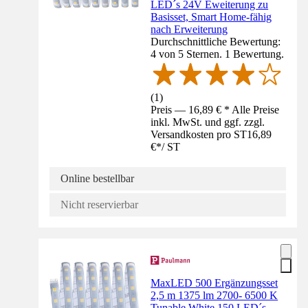
LED´s 24V Eweiterung zu
Basisset, Smart Home-fähig
nach Erweiterung
Durchschnittliche Bewertung:
4 von 5 Sternen. 1 Bewertung.
(
1
)
Preis — 16,89 € * Alle Preise
inkl. MwSt. und ggf. zzgl.
Versandkosten pro ST
16,89
€
*
/
ST
Online bestellbar
Nicht reservierbar
MaxLED 500 Ergänzungsset
2,5 m 1375 lm 2700- 6500 K
Tunable White 150 LED´s