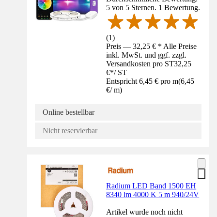
5 von 5 Sternen. 1 Bewertung.
(
1
)
Preis — 32,25 € * Alle Preise
inkl. MwSt. und ggf. zzgl.
Versandkosten pro ST
32,25
€
*
/
ST
Entspricht 6,45 € pro m
(
6,45
€
/
m
)
Online bestellbar
Nicht reservierbar
Radium LED Band 1500 EH
8340 lm 4000 K 5 m 940/24V
Artikel wurde noch nicht