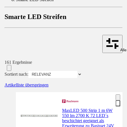
Smarte LED Streifen
Alle
161 Ergebnisse
Sortiert nach:
Artikelliste überspringen
MaxLED 500 Strip 1 m 6W
550 lm 2700 K 72 LED´s
beschichtet geeignet als
Erweiterung zu Basisset 24V