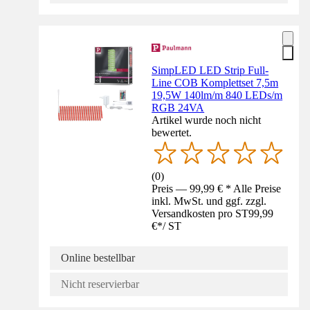
SimpLED LED Strip Full-
Line COB Komplettset 7,5m
19,5W 140lm/m 840 LEDs/m
RGB 24VA
Artikel wurde noch nicht
bewertet.
(
0
)
Preis — 99,99 € * Alle Preise
inkl. MwSt. und ggf. zzgl.
Versandkosten pro ST
99,99
€
*
/
ST
Online bestellbar
Nicht reservierbar