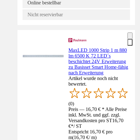
Online bestellbar
Nicht reservierbar
MaxLED 1000 Strip 1 m 880
lm 6500 K 72 LED´s
beschichtet 24V Erweiterung
zu Basisset Smart Home-fähig
nach Erweiterung
Artikel wurde noch nicht
bewertet.
(
0
)
Preis — 16,70 € * Alle Preise
inkl. MwSt. und ggf. zzgl.
Versandkosten pro ST
16,70
€
*
/
ST
Entspricht 16,70 € pro
m
(
16,70 €
/
m
)