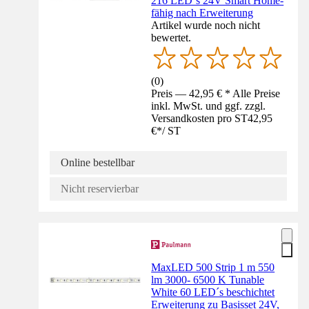
216 LED´s 24V Smart Home-
fähig nach Erweiterung
Artikel wurde noch nicht
bewertet.
(
0
)
Preis — 42,95 € * Alle Preise
inkl. MwSt. und ggf. zzgl.
Versandkosten pro ST
42,95
€
*
/
ST
Online bestellbar
Nicht reservierbar
MaxLED 500 Strip 1 m 550
lm 3000- 6500 K Tunable
White 60 LED´s beschichtet
Erweiterung zu Basisset 24V,