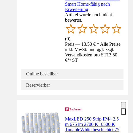
Smart Home-fähig nach
Erweiterung
Artikel wurde noch nicht
bewertet.
(
0
)
Preis — 13,50 € * Alle Preise
inkl. MwSt. und ggf. zzgl.
Versandkosten pro ST
13,50
€
*
/
ST
Online bestellbar
Reservierbar
MaxLED 250 Strip IP44 2,5
m 675 lm 2700 K- 6500 K
TunableWhite beschichtet 75