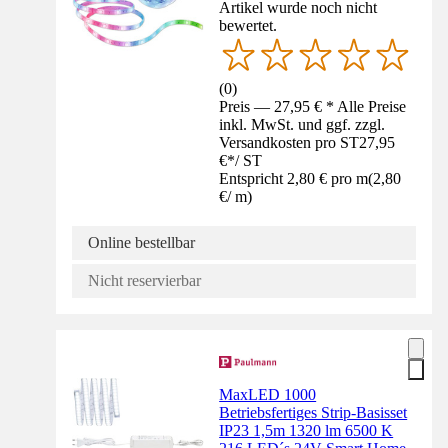
Artikel wurde noch nicht
bewertet.
(
0
)
Preis — 27,95 € * Alle Preise
inkl. MwSt. und ggf. zzgl.
Versandkosten pro ST
27,95
€
*
/
ST
Entspricht 2,80 € pro m
(
2,80
€
/
m
)
Online bestellbar
Nicht reservierbar
MaxLED 1000
Betriebsfertiges Strip-Basisset
IP23 1,5m 1320 lm 6500 K