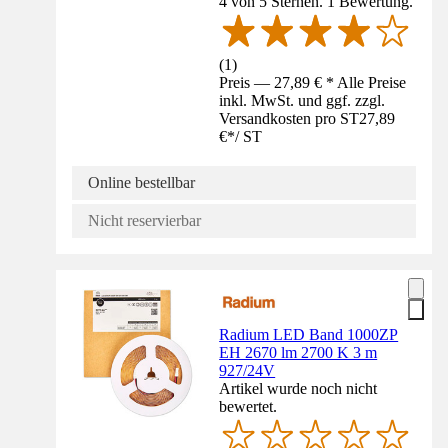
4 von 5 Sternen. 1 Bewertung.
(
1
)
Preis — 27,89 € * Alle Preise
inkl. MwSt. und ggf. zzgl.
Versandkosten pro ST
27,89
€
*
/
ST
Online bestellbar
Nicht reservierbar
Radium LED Band 1000ZP
EH 2670 lm 2700 K 3 m
927/24V
Artikel wurde noch nicht
bewertet.